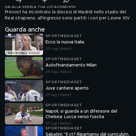
VAI ALLA SERIE
LA TUA LISTA
CONDIVIDI
Prevost ha incontrato la diocesi di Madrid nello stadio del
Real strapieno: all'ingresso sono partiti i cori per Leone XIV
Guarda anche
SPORTMEDIASET
Ecco la nuova Italia
30 lug | Italia 1
PROSSIMO VIDEO
SPORTMEDIASET
Autofinanziamento Milan
29 lug | Italia 1
SPORTMEDIASET
Juve cantiere aperto
27 lug | Italia 1
SPORTMEDIASET
Napoli, si guarda a un difensore del
Chelsea: Lucca verso l'uscita
27 lug | Italia 1
SPORTMEDIASET
Sabatini: "Il ct? Ripartiamo dal curriculum,