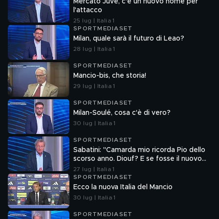
Mercato Juve, c'è un nuovo nome per
l'attacco
25 lug | Italia 1
SPORTMEDIASET
Milan, quale sarà il futuro di Leao?
28 lug | Italia 1
SPORTMEDIASET
Mancio-bis, che storia!
29 lug | Italia 1
SPORTMEDIASET
Milan-Soulé, cosa c'è di vero?
30 lug | Italia 1
SPORTMEDIASET
Sabatini: "Camarda mio ricorda Pio dello
scorso anno. Diouf? E se fosse il nuovo
Dumfries?"
27 lug | Italia 1
SPORTMEDIASET
Ecco la nuova Italia del Mancio
30 lug | Italia 1
SPORTMEDIASET