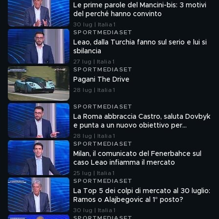
Le prime parole del Mancini-bis: 3 motivi
del perché hanno convinto
30 lug | Italia 1
SPORTMEDIASET
Leao, dalla Turchia fanno sul serio e lui si
sbilancia
27 lug | Italia 1
SPORTMEDIASET
Pagani The Drive
28 lug | Italia 1
SPORTMEDIASET
La Roma abbraccia Castro, saluta Dovbyk
e punta a un nuovo obiettivo per
l'attacco
28 lug | Italia 1
SPORTMEDIASET
Milan, il comunicato del Fenerbahce sul
caso Leao infiamma il mercato
25 lug | Italia 1
SPORTMEDIASET
La Top 5 dei colpi di mercato al 30 luglio:
Ramos o Alajbegovic al 1° posto?
30 lug | Italia 1
SPORTMEDIASET