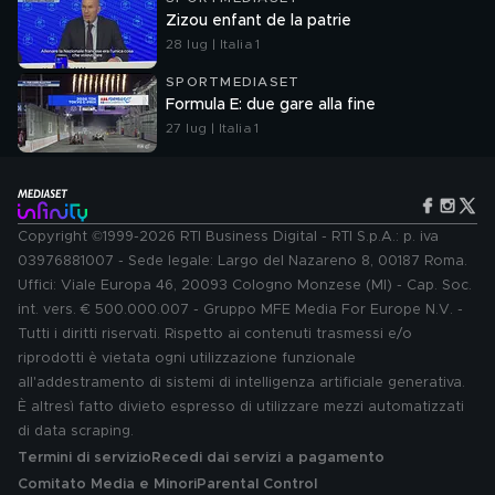
Zizou enfant de la patrie
28 lug | Italia 1
SPORTMEDIASET
Formula E: due gare alla fine
27 lug | Italia 1
Copyright ©1999-2026 RTI Business Digital - RTI S.p.A.: p. iva
03976881007 - Sede legale: Largo del Nazareno 8, 00187 Roma.
Uffici: Viale Europa 46, 20093 Cologno Monzese (MI) - Cap. Soc.
int. vers. € 500.000.007 - Gruppo MFE Media For Europe N.V. -
Tutti i diritti riservati. Rispetto ai contenuti trasmessi e/o
riprodotti è vietata ogni utilizzazione funzionale
all'addestramento di sistemi di intelligenza artificiale generativa.
È altresì fatto divieto espresso di utilizzare mezzi automatizzati
di data scraping.
Termini di servizio
Recedi dai servizi a pagamento
Comitato Media e Minori
Parental Control