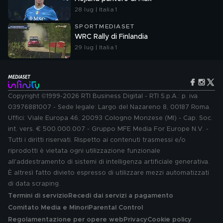
28 lug | Italia 1
SPORTMEDIASET
WRC Rally di Finlandia
29 lug | Italia 1
Copyright ©1999-2026 RTI Business Digital - RTI S.p.A.: p. iva
03976881007 - Sede legale: Largo del Nazareno 8, 00187 Roma.
Uffici: Viale Europa 46, 20093 Cologno Monzese (MI) - Cap. Soc.
int. vers. € 500.000.007 - Gruppo MFE Media For Europe N.V. -
Tutti i diritti riservati. Rispetto ai contenuti trasmessi e/o
riprodotti è vietata ogni utilizzazione funzionale
all'addestramento di sistemi di intelligenza artificiale generativa.
È altresì fatto divieto espresso di utilizzare mezzi automatizzati
di data scraping.
Termini di servizio
Recedi dai servizi a pagamento
Comitato Media e Minori
Parental Control
Regolamentazione per opere web
Privacy
Cookie policy