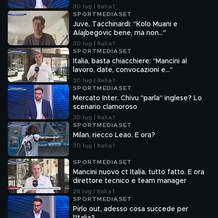
30 lug | Italia 1
SPORTMEDIASET
Juve, Tacchinardi: "Kolo Muani e
Alajbegovic bene, ma non..."
30 lug | Italia 1
SPORTMEDIASET
Italia, basta chiacchiere: "Mancini al
lavoro, date, convocazioni e…"
30 lug | Italia 1
SPORTMEDIASET
Mercato Inter, Chivu "parla" inglese? Lo
scenario clamoroso
30 lug | Italia 1
SPORTMEDIASET
Milan, riecco Leao. E ora?
30 lug | Italia 1
SPORTMEDIASET
Mancini nuovo ct Italia, tutto fatto. E ora
direttore tecnico e team manager
28 lug | Italia 1
SPORTMEDIASET
Pirlo out, adesso cosa succede per