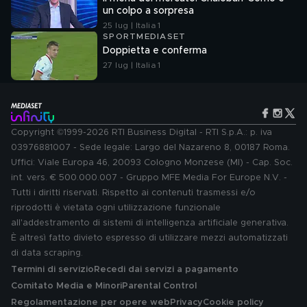
un colpo a sorpresa
25 lug | Italia 1
SPORTMEDIASET
Doppietta e conferma
27 lug | Italia 1
Copyright ©1999-2026 RTI Business Digital - RTI S.p.A.: p. iva
03976881007 - Sede legale: Largo del Nazareno 8, 00187 Roma.
Uffici: Viale Europa 46, 20093 Cologno Monzese (MI) - Cap. Soc.
int. vers. € 500.000.007 - Gruppo MFE Media For Europe N.V. -
Tutti i diritti riservati. Rispetto ai contenuti trasmessi e/o
riprodotti è vietata ogni utilizzazione funzionale
all'addestramento di sistemi di intelligenza artificiale generativa.
È altresì fatto divieto espresso di utilizzare mezzi automatizzati
di data scraping.
Termini di servizio
Recedi dai servizi a pagamento
Comitato Media e Minori
Parental Control
Regolamentazione per opere web
Privacy
Cookie policy