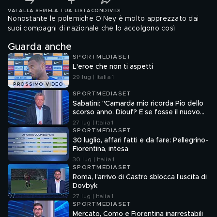
VAI ALLA SERIE
LA TUA LISTA
CONDIVIDI
Nonostante le polemiche O'Ney è molto apprezzato dai
suoi compagni di nazionale che lo accolgono così
Guarda anche
SPORTMEDIASET
L'eroe che non ti aspetti
29 lug | Italia 1
PROSSIMO VIDEO
SPORTMEDIASET
Sabatini: "Camarda mio ricorda Pio dello
scorso anno. Diouf? E se fosse il nuovo
Dumfries?"
27 lug | Italia 1
SPORTMEDIASET
30 luglio, affari fatti e da fare: Pellegrino-
Fiorentina, intesa
30 lug | Italia 1
SPORTMEDIASET
Roma, l'arrivo di Castro sblocca l'uscita di
Dovbyk
27 lug | Italia 1
SPORTMEDIASET
Mercato, Como e Fiorentina inarrestabili