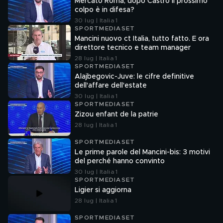
Mercato Roma, dopo Castro il prossimo
colpo è in difesa?
30 lug | Italia 1
SPORTMEDIASET
Mancini nuovo ct Italia, tutto fatto. E ora
direttore tecnico e team manager
28 lug | Italia 1
SPORTMEDIASET
Alajbegovic-Juve: le cifre definitive
dell'affare dell'estate
30 lug | Italia 1
SPORTMEDIASET
Zizou enfant de la patrie
28 lug | Italia 1
SPORTMEDIASET
Le prime parole del Mancini-bis: 3 motivi
del perché hanno convinto
30 lug | Italia 1
SPORTMEDIASET
Ligier si aggiorna
28 lug | Italia 1
SPORTMEDIASET