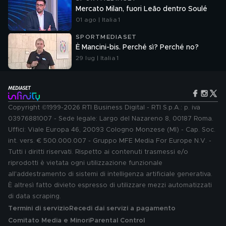
Mercato Milan, fuori Leão dentro Soulé
01 ago | Italia 1
SPORTMEDIASET
È Mancini-bis. Perché sì? Perché no?
29 lug | Italia 1
Copyright ©1999-2026 RTI Business Digital - RTI S.p.A.: p. iva
03976881007 - Sede legale: Largo del Nazareno 8, 00187 Roma.
Uffici: Viale Europa 46, 20093 Cologno Monzese (MI) - Cap. Soc.
int. vers. € 500.000.007 - Gruppo MFE Media For Europe N.V. -
Tutti i diritti riservati. Rispetto ai contenuti trasmessi e/o
riprodotti è vietata ogni utilizzazione funzionale
all'addestramento di sistemi di intelligenza artificiale generativa.
È altresì fatto divieto espresso di utilizzare mezzi automatizzati
di data scraping.
Termini di servizio
Recedi dai servizi a pagamento
Comitato Media e Minori
Parental Control