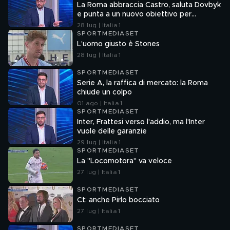
La Roma abbraccia Castro, saluta Dovbyk
e punta a un nuovo obiettivo per
l'attacco
28 lug | Italia 1
SPORTMEDIASET
L'uomo giusto è Stones
28 lug | Italia 1
SPORTMEDIASET
Serie A, la raffica di mercato: la Roma
chiude un colpo
01 ago | Italia 1
SPORTMEDIASET
Inter, Frattesi verso l'addio, ma l'Inter
vuole delle garanzie
29 lug | Italia 1
SPORTMEDIASET
La "Locomotora" va veloce
27 lug | Italia 1
SPORTMEDIASET
Ct: anche Pirlo bocciato
27 lug | Italia 1
SPORTMEDIASET