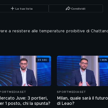
La tua lista
Condividi
are a resistere alle temperature proibitive di Chattan
39 SEC
1 MIN
PORTMEDIASET
SPORTMEDIASET
ercato Juve: 3 portieri,
Milan, quale sarà il futuro
er 1 posto, chi la spunta?
di Leao?