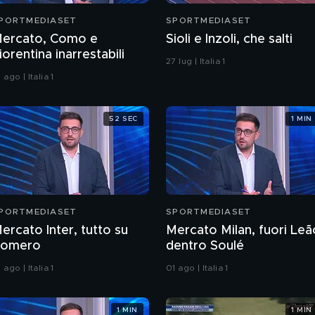
PORTMEDIASET
SPORTMEDIASET
ercato, Como e
Sioli e Inzoli, che salti
iorentina inarrestabili
27 lug | Italia 1
 ago | Italia 1
52 SEC
1 MIN
PORTMEDIASET
SPORTMEDIASET
ercato Inter, tutto su
Mercato Milan, fuori Leã
omero
dentro Soulé
 ago | Italia 1
01 ago | Italia 1
1 MIN
1 MIN