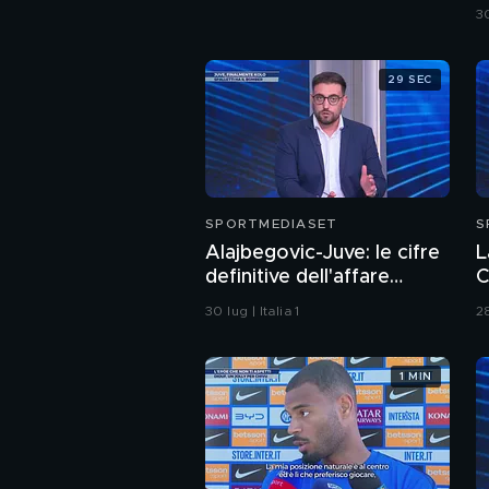
30
29 SEC
SPORTMEDIASET
S
Alajbegovic-Juve: le cifre
L
definitive dell'affare
C
dell'estate
p
30 lug | Italia 1
28
o
1 MIN