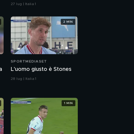
la Ferrari non vuol fare
27 lug | Italia 1
una scelta
2 MIN
SPORTMEDIASET
a
L'uomo giusto è Stones
28 lug | Italia 1
1 MIN