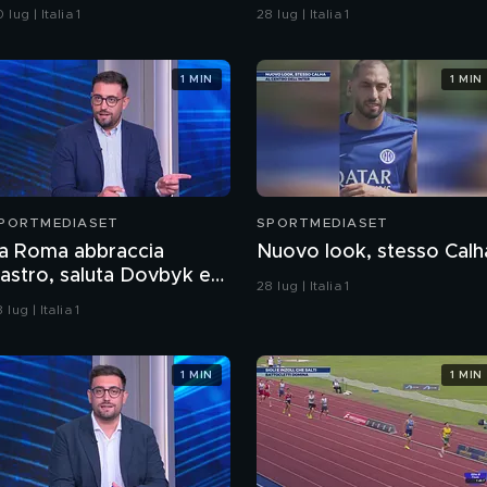
 lug | Italia 1
28 lug | Italia 1
1 MIN
1 MIN
PORTMEDIASET
SPORTMEDIASET
a Roma abbraccia
Nuovo look, stesso Calh
astro, saluta Dovbyk e
28 lug | Italia 1
unta a un nuovo
 lug | Italia 1
biettivo per l'attacco
1 MIN
1 MIN