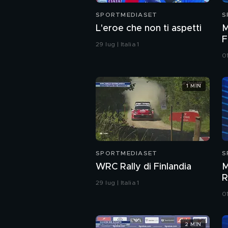
SPORTMEDIASET
S
L'eroe che non ti aspetti
M
F
29 lug | Italia 1
01
1 MIN
SPORTMEDIASET
S
WRC Rally di Finlandia
M
R
29 lug | Italia 1
01
2 MIN