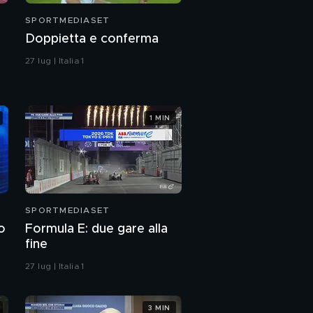
SPORTMEDIASET
Doppietta e conferma
27 lug | Italia 1
1 MIN
SPORTMEDIASET
o
Formula E: due gare alla
fine
27 lug | Italia 1
3 MIN