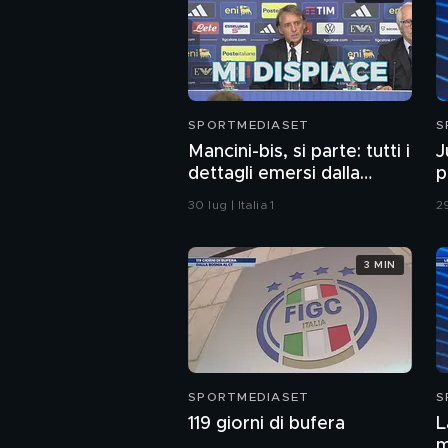
SPORTMEDIASET
S
Mancini-bis, si parte: tutti i
J
dettagli emersi dalla
p
conferenza
q
30 lug | Italia 1
29
3 MIN
SPORTMEDIASET
S
119 giorni di bufera
L
m