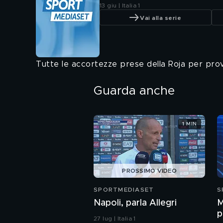
13 giu | Italia 1
Vai alla serie
Tutte le accortezze prese della Roja per prov
Guarda anche
1 MIN
PROSSIMO VIDEO
SPORTMEDIASET
S
Napoli, parla Allegri
M
p
27 lug | Italia 1