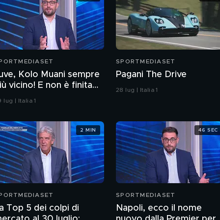
PORTMEDIASET
SPORTMEDIASET
uve, Kolo Muani sempre
Pagani The Drive
iù vicino! E non è finita
28 lug | Italia 1
ui
 lug | Italia 1
2 MIN
46 SEC
PORTMEDIASET
SPORTMEDIASET
a Top 5 dei colpi di
Napoli, ecco il nome
ercato al 30 luglio:
nuovo dalla Premier per 