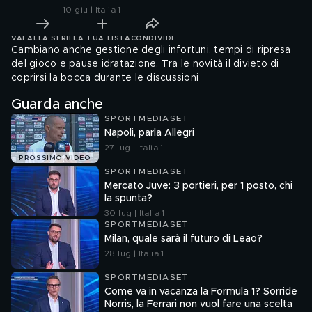
10 giu | Italia 1
VAI ALLA SERIE
LA TUA LISTA
CONDIVIDI
Cambiano anche gestione degli infortuni, tempi di ripresa
del gioco e pause idratazione. Tra le novità il divieto di
coprirsi la bocca durante le discussioni
Guarda anche
SPORTMEDIASET
Napoli, parla Allegri
27 lug | Italia 1
PROSSIMO VIDEO
SPORTMEDIASET
Mercato Juve: 3 portieri, per 1 posto, chi
la spunta?
30 lug | Italia 1
SPORTMEDIASET
Milan, quale sarà il futuro di Leao?
28 lug | Italia 1
SPORTMEDIASET
Come va in vacanza la Formula 1? Sorride
Norris, la Ferrari non vuol fare una scelta