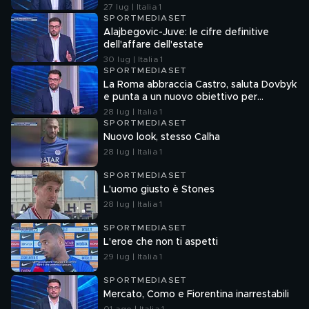
27 lug | Italia 1
SPORTMEDIASET
Alajbegovic-Juve: le cifre definitive
dell'affare dell'estate
30 lug | Italia 1
SPORTMEDIASET
La Roma abbraccia Castro, saluta Dovbyk
e punta a un nuovo obiettivo per
l'attacco
28 lug | Italia 1
SPORTMEDIASET
Nuovo look, stesso Calha
28 lug | Italia 1
SPORTMEDIASET
L'uomo giusto è Stones
28 lug | Italia 1
SPORTMEDIASET
L'eroe che non ti aspetti
29 lug | Italia 1
SPORTMEDIASET
Mercato, Como e Fiorentina inarrestabili