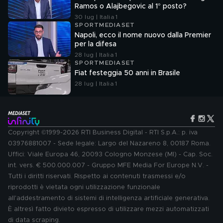
Ramos o Alajbegovic al 1° posto?
30 lug | Italia 1
SPORTMEDIASET
Napoli, ecco il nome nuovo dalla Premier
per la difesa
28 lug | Italia 1
SPORTMEDIASET
Fiat festeggia 50 anni in Brasile
28 lug | Italia 1
Copyright ©1999-2026 RTI Business Digital - RTI S.p.A.: p. iva
03976881007 - Sede legale: Largo del Nazareno 8, 00187 Roma.
Uffici: Viale Europa 46, 20093 Cologno Monzese (MI) - Cap. Soc.
int. vers. € 500.000.007 - Gruppo MFE Media For Europe N.V. -
Tutti i diritti riservati. Rispetto ai contenuti trasmessi e/o
riprodotti è vietata ogni utilizzazione funzionale
all'addestramento di sistemi di intelligenza artificiale generativa.
È altresì fatto divieto espresso di utilizzare mezzi automatizzati
di data scraping.