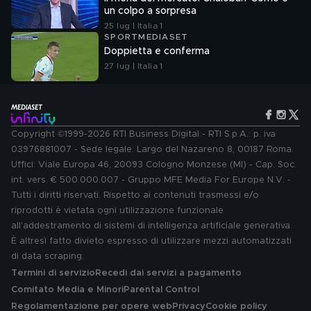
un colpo a sorpresa
25 lug | Italia 1
SPORTMEDIASET
Doppietta e conferma
27 lug | Italia 1
Copyright ©1999-2026 RTI Business Digital - RTI S.p.A.: p. iva
03976881007 - Sede legale: Largo del Nazareno 8, 00187 Roma.
Uffici: Viale Europa 46, 20093 Cologno Monzese (MI) - Cap. Soc.
int. vers. € 500.000.007 - Gruppo MFE Media For Europe N.V. -
Tutti i diritti riservati. Rispetto ai contenuti trasmessi e/o
riprodotti è vietata ogni utilizzazione funzionale
all'addestramento di sistemi di intelligenza artificiale generativa.
È altresì fatto divieto espresso di utilizzare mezzi automatizzati
di data scraping.
Termini di servizio
Recedi dai servizi a pagamento
Comitato Media e Minori
Parental Control
Regolamentazione per opere web
Privacy
Cookie policy