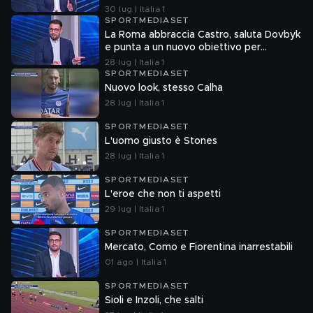
30 lug | Italia 1
SPORTMEDIASET
La Roma abbraccia Castro, saluta Dovbyk
e punta a un nuovo obiettivo per
l'attacco
28 lug | Italia 1
SPORTMEDIASET
Nuovo look, stesso Calha
28 lug | Italia 1
SPORTMEDIASET
L'uomo giusto è Stones
28 lug | Italia 1
SPORTMEDIASET
L'eroe che non ti aspetti
29 lug | Italia 1
SPORTMEDIASET
Mercato, Como e Fiorentina inarrestabili
01 ago | Italia 1
SPORTMEDIASET
Sioli e Inzoli, che salti