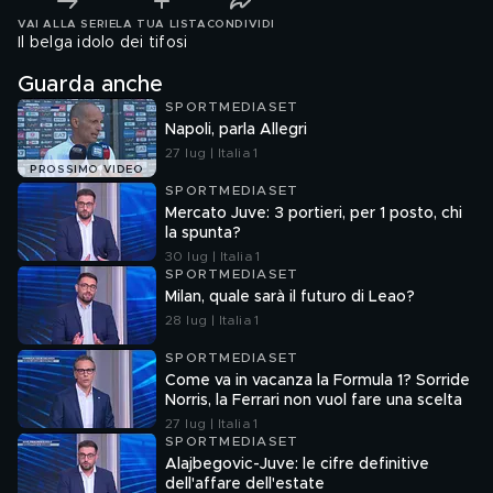
VAI ALLA SERIE
LA TUA LISTA
CONDIVIDI
Il belga idolo dei tifosi
Guarda anche
SPORTMEDIASET
Napoli, parla Allegri
27 lug | Italia 1
PROSSIMO VIDEO
SPORTMEDIASET
Mercato Juve: 3 portieri, per 1 posto, chi
la spunta?
30 lug | Italia 1
SPORTMEDIASET
Milan, quale sarà il futuro di Leao?
28 lug | Italia 1
SPORTMEDIASET
Come va in vacanza la Formula 1? Sorride
Norris, la Ferrari non vuol fare una scelta
27 lug | Italia 1
SPORTMEDIASET
Alajbegovic-Juve: le cifre definitive
dell'affare dell'estate