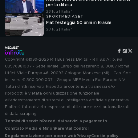
per la difesa
28 lug | Italia 1
SPORTMEDIASET
Fiat festeggia 50 anni in Brasile
28 lug | Italia 1
Copyright ©1999-2026 RTI Business Digital - RTI S.p.A.: p. iva
03976881007 - Sede legale: Largo del Nazareno 8, 00187 Roma.
Uffici: Viale Europa 46, 20093 Cologno Monzese (MI) - Cap. Soc.
int. vers. € 500.000.007 - Gruppo MFE Media For Europe N.V. -
Tutti i diritti riservati. Rispetto ai contenuti trasmessi e/o
riprodotti è vietata ogni utilizzazione funzionale
all'addestramento di sistemi di intelligenza artificiale generativa.
È altresì fatto divieto espresso di utilizzare mezzi automatizzati
di data scraping.
Termini di servizio
Recedi dai servizi a pagamento
Comitato Media e Minori
Parental Control
Regolamentazione per opere web
Privacy
Cookie policy