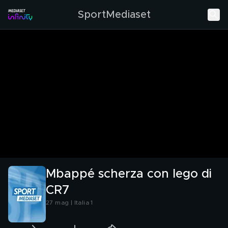
SportMediaset
Mbappé scherza con lego di
CR7
27 mag | Italia 1