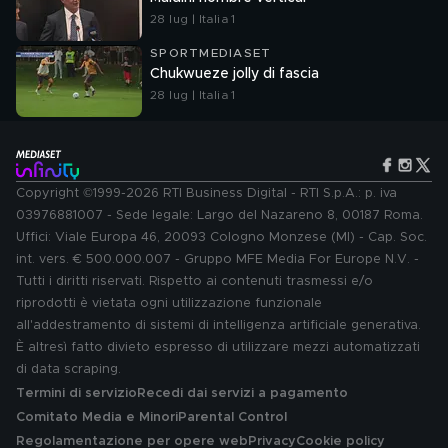
28 lug | Italia 1
SPORTMEDIASET
Chukwueze jolly di fascia
28 lug | Italia 1
Copyright ©1999-2026 RTI Business Digital - RTI S.p.A.: p. iva
03976881007 - Sede legale: Largo del Nazareno 8, 00187 Roma.
Uffici: Viale Europa 46, 20093 Cologno Monzese (MI) - Cap. Soc.
int. vers. € 500.000.007 - Gruppo MFE Media For Europe N.V. -
Tutti i diritti riservati. Rispetto ai contenuti trasmessi e/o
riprodotti è vietata ogni utilizzazione funzionale
all'addestramento di sistemi di intelligenza artificiale generativa.
È altresì fatto divieto espresso di utilizzare mezzi automatizzati
di data scraping.
Termini di servizio
Recedi dai servizi a pagamento
Comitato Media e Minori
Parental Control
Regolamentazione per opere web
Privacy
Cookie policy