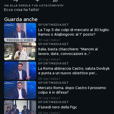
VAI ALLA SERIE
LA TUA LISTA
CONDIVIDI
Ecco cosa ha fatto!
Guarda anche
SPORTMEDIASET
La Top 5 dei colpi di mercato al 30 luglio:
Ramos o Alajbegovic al 1° posto?
30 lug | Italia 1
PROSSIMO VIDEO
SPORTMEDIASET
Italia, basta chiacchiere: "Mancini al
lavoro, date, convocazioni e…"
30 lug | Italia 1
SPORTMEDIASET
La Roma abbraccia Castro, saluta Dovbyk
e punta a un nuovo obiettivo per
l'attacco
28 lug | Italia 1
SPORTMEDIASET
Mercato Roma, dopo Castro il prossimo
colpo è in difesa?
30 lug | Italia 1
SPORTMEDIASET
Il lunedì nero della Figc
28 lug | Italia 1