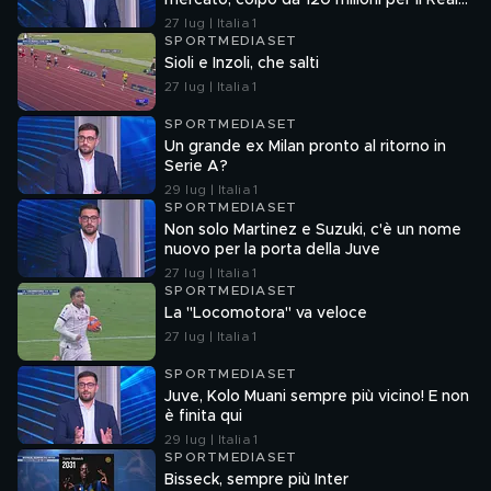
mercato, colpo da 120 milioni per il Real
Madrid"
27 lug | Italia 1
SPORTMEDIASET
Sioli e Inzoli, che salti
27 lug | Italia 1
SPORTMEDIASET
Un grande ex Milan pronto al ritorno in
Serie A?
29 lug | Italia 1
SPORTMEDIASET
Non solo Martinez e Suzuki, c'è un nome
nuovo per la porta della Juve
27 lug | Italia 1
SPORTMEDIASET
La "Locomotora" va veloce
27 lug | Italia 1
SPORTMEDIASET
Juve, Kolo Muani sempre più vicino! E non
è finita qui
29 lug | Italia 1
SPORTMEDIASET
Bisseck, sempre più Inter