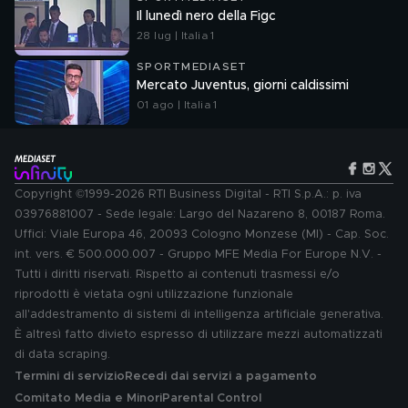
Il lunedì nero della Figc
28 lug | Italia 1
SPORTMEDIASET
Mercato Juventus, giorni caldissimi
01 ago | Italia 1
Copyright ©1999-2026 RTI Business Digital - RTI S.p.A.: p. iva
03976881007 - Sede legale: Largo del Nazareno 8, 00187 Roma.
Uffici: Viale Europa 46, 20093 Cologno Monzese (MI) - Cap. Soc.
int. vers. € 500.000.007 - Gruppo MFE Media For Europe N.V. -
Tutti i diritti riservati. Rispetto ai contenuti trasmessi e/o
riprodotti è vietata ogni utilizzazione funzionale
all'addestramento di sistemi di intelligenza artificiale generativa.
È altresì fatto divieto espresso di utilizzare mezzi automatizzati
di data scraping.
Termini di servizio
Recedi dai servizi a pagamento
Comitato Media e Minori
Parental Control