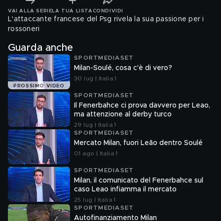
VAI ALLA SERIE
LA TUA LISTA
CONDIVIDI
L'attaccante francese del Psg rivela la sua passione per i
rossoneri
Guarda anche
SPORTMEDIASET
Milan-Soulé, cosa c'è di vero?
30 lug | Italia 1
PROSSIMO VIDEO
SPORTMEDIASET
Il Fenerbahce ci prova davvero per Leao,
ma attenzione al derby turco
29 lug | Italia 1
SPORTMEDIASET
Mercato Milan, fuori Leão dentro Soulé
01 ago | Italia 1
SPORTMEDIASET
Milan, il comunicato del Fenerbahce sul
caso Leao infiamma il mercato
25 lug | Italia 1
SPORTMEDIASET
Autofinanziamento Milan