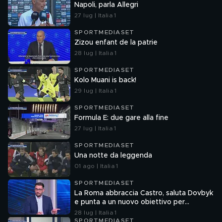
Napoli, parla Allegri
27 lug | Italia 1
SPORTMEDIASET
Zizou enfant de la patrie
28 lug | Italia 1
SPORTMEDIASET
Kolo Muani is back!
29 lug | Italia 1
SPORTMEDIASET
Formula E: due gare alla fine
27 lug | Italia 1
SPORTMEDIASET
Una notte da leggenda
01 ago | Italia 1
SPORTMEDIASET
La Roma abbraccia Castro, saluta Dovbyk
e punta a un nuovo obiettivo per
l'attacco
28 lug | Italia 1
SPORTMEDIASET