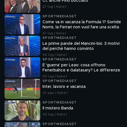
Ct: anche Pirlo bocciato
27 lug | Italia 1
SPORTMEDIASET
Come va in vacanza la Formula 1? Sorride
Norris, la Ferrari non vuol fare una scelta
27 lug | Italia 1
SPORTMEDIASET
Le prime parole del Mancini-bis: 3 motivi
del perché hanno convinto
30 lug | Italia 1
SPORTMEDIASET
È 'guerra' per Leao: cosa offrono
Fenerbahce e Galatasary? Le differenze
30 lug | Italia 1
SPORTMEDIASET
Inter, lavoro e vacanza
01 ago | Italia 1
SPORTMEDIASET
Il mistero Banda
30 lug | Italia 1
SPORTMEDIASET