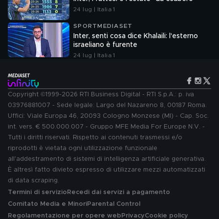
24 lug | Italia 1
SPORTMEDIASET
Inter, senti cosa dice Khalaili: l'esterno
israeliano è furente
24 lug | Italia 1
Copyright ©1999-2026 RTI Business Digital - RTI S.p.A.: p. iva
03976881007 - Sede legale: Largo del Nazareno 8, 00187 Roma.
Uffici: Viale Europa 46, 20093 Cologno Monzese (MI) - Cap. Soc.
int. vers. € 500.000.007 - Gruppo MFE Media For Europe N.V. -
Tutti i diritti riservati. Rispetto ai contenuti trasmessi e/o
riprodotti è vietata ogni utilizzazione funzionale
all'addestramento di sistemi di intelligenza artificiale generativa.
È altresì fatto divieto espresso di utilizzare mezzi automatizzati
di data scraping.
Termini di servizio
Recedi dai servizi a pagamento
Comitato Media e Minori
Parental Control
Regolamentazione per opere web
Privacy
Cookie policy