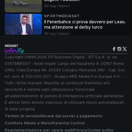
30 lug | Italia 1
SPORTMEDIASET
Il Fenerbahce ci prova davvero per Leao,
ma attenzione al derby turco
29 lug | Italia 1
Copyright ©1999-2026 RTI Business Digital - RTI S.p.A.: p. iva
03976881007 - Sede legale: Largo del Nazareno 8, 00187 Roma.
Uffici: Viale Europa 46, 20093 Cologno Monzese (MI) - Cap. Soc.
int. vers. € 500.000.007 - Gruppo MFE Media For Europe N.V. -
Tutti i diritti riservati. Rispetto ai contenuti trasmessi e/o
riprodotti è vietata ogni utilizzazione funzionale
all'addestramento di sistemi di intelligenza artificiale generativa.
È altresì fatto divieto espresso di utilizzare mezzi automatizzati
di data scraping.
Termini di servizio
Recedi dai servizi a pagamento
Comitato Media e Minori
Parental Control
Regolamentazione per opere web
Privacy
Cookie policy