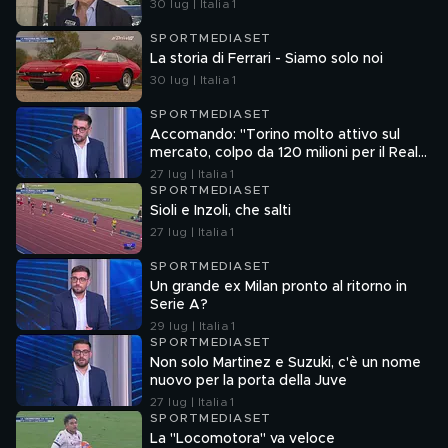
30 lug | Italia 1
SPORTMEDIASET
La storia di Ferrari - Siamo solo noi
30 lug | Italia 1
SPORTMEDIASET
Accomando: "Torino molto attivo sul
mercato, colpo da 120 milioni per il Real
Madrid"
27 lug | Italia 1
SPORTMEDIASET
Sioli e Inzoli, che salti
27 lug | Italia 1
SPORTMEDIASET
Un grande ex Milan pronto al ritorno in
Serie A?
29 lug | Italia 1
SPORTMEDIASET
Non solo Martinez e Suzuki, c'è un nome
nuovo per la porta della Juve
27 lug | Italia 1
SPORTMEDIASET
La "Locomotora" va veloce