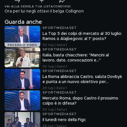
VAI ALLA SERIE
LA TUA LISTA
CONDIVIDI
Ora per lui negli ottavi il belga Collignon
Guarda anche
SPORTMEDIASET
La Top 5 dei colpi di mercato al 30 luglio:
Ramos o Alajbegovic al 1° posto?
30 lug | Italia 1
PROSSIMO VIDEO
SPORTMEDIASET
Italia, basta chiacchiere: "Mancini al
lavoro, date, convocazioni e…"
30 lug | Italia 1
SPORTMEDIASET
La Roma abbraccia Castro, saluta Dovbyk
e punta a un nuovo obiettivo per
l'attacco
28 lug | Italia 1
SPORTMEDIASET
Mercato Roma, dopo Castro il prossimo
colpo è in difesa?
30 lug | Italia 1
SPORTMEDIASET
Il lunedì nero della Figc
28 lug | Italia 1