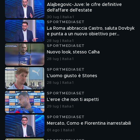
Alajbegovic-Juve: le cifre definitive
dell'affare dell'estate
30 lug | Italia 1
SPORTMEDIASET
La Roma abbraccia Castro, saluta Dovbyk
e punta a un nuovo obiettivo per
l'attacco
28 lug | Italia 1
SPORTMEDIASET
Nuovo look, stesso Calha
28 lug | Italia 1
SPORTMEDIASET
L'uomo giusto è Stones
28 lug | Italia 1
SPORTMEDIASET
L'eroe che non ti aspetti
29 lug | Italia 1
SPORTMEDIASET
Mercato, Como e Fiorentina inarrestabili
01 ago | Italia 1