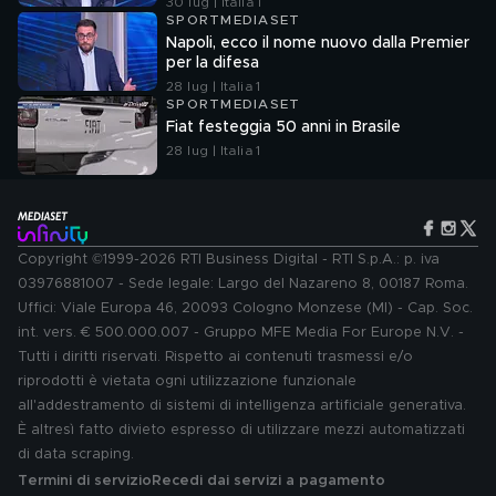
30 lug | Italia 1
SPORTMEDIASET
Napoli, ecco il nome nuovo dalla Premier
per la difesa
28 lug | Italia 1
SPORTMEDIASET
Fiat festeggia 50 anni in Brasile
28 lug | Italia 1
Copyright ©1999-2026 RTI Business Digital - RTI S.p.A.: p. iva
03976881007 - Sede legale: Largo del Nazareno 8, 00187 Roma.
Uffici: Viale Europa 46, 20093 Cologno Monzese (MI) - Cap. Soc.
int. vers. € 500.000.007 - Gruppo MFE Media For Europe N.V. -
Tutti i diritti riservati. Rispetto ai contenuti trasmessi e/o
riprodotti è vietata ogni utilizzazione funzionale
all'addestramento di sistemi di intelligenza artificiale generativa.
È altresì fatto divieto espresso di utilizzare mezzi automatizzati
di data scraping.
Termini di servizio
Recedi dai servizi a pagamento