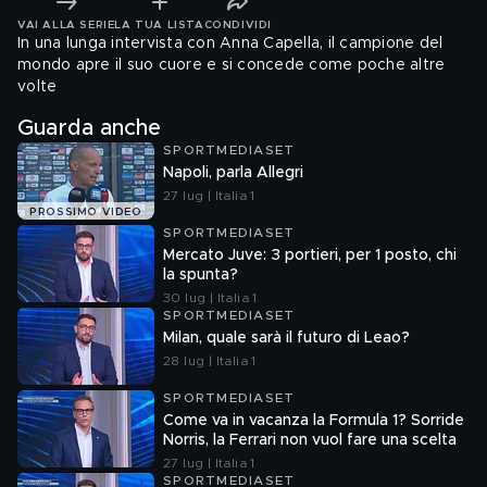
VAI ALLA SERIE
LA TUA LISTA
CONDIVIDI
In una lunga intervista con Anna Capella, il campione del
mondo apre il suo cuore e si concede come poche altre
volte
Guarda anche
SPORTMEDIASET
Napoli, parla Allegri
27 lug | Italia 1
PROSSIMO VIDEO
SPORTMEDIASET
Mercato Juve: 3 portieri, per 1 posto, chi
la spunta?
30 lug | Italia 1
SPORTMEDIASET
Milan, quale sarà il futuro di Leao?
28 lug | Italia 1
SPORTMEDIASET
Come va in vacanza la Formula 1? Sorride
Norris, la Ferrari non vuol fare una scelta
27 lug | Italia 1
SPORTMEDIASET