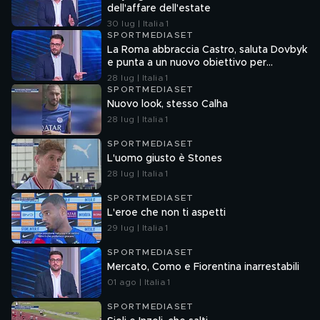
dell'affare dell'estate
30 lug | Italia 1
SPORTMEDIASET
La Roma abbraccia Castro, saluta Dovbyk
e punta a un nuovo obiettivo per
l'attacco
28 lug | Italia 1
SPORTMEDIASET
Nuovo look, stesso Calha
28 lug | Italia 1
SPORTMEDIASET
L'uomo giusto è Stones
28 lug | Italia 1
SPORTMEDIASET
L'eroe che non ti aspetti
29 lug | Italia 1
SPORTMEDIASET
Mercato, Como e Fiorentina inarrestabili
01 ago | Italia 1
SPORTMEDIASET