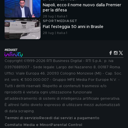
Napoli, ecco il nome nuovo dalla Premier
per la difesa
28 lug | Italia 1
SPORTMEDIASET
Fiat festeggia 50 anni in Brasile
28 lug | Italia 1
Copyright ©1999-2026 RTI Business Digital - RTI S.p.A.: p. iva
03976881007 - Sede legale: Largo del Nazareno 8, 00187 Roma.
Uffici: Viale Europa 46, 20093 Cologno Monzese (MI) - Cap. Soc.
int. vers. € 500.000.007 - Gruppo MFE Media For Europe N.V. -
Tutti i diritti riservati. Rispetto ai contenuti trasmessi e/o
riprodotti è vietata ogni utilizzazione funzionale
all'addestramento di sistemi di intelligenza artificiale generativa.
È altresì fatto divieto espresso di utilizzare mezzi automatizzati
di data scraping.
Termini di servizio
Recedi dai servizi a pagamento
Comitato Media e Minori
Parental Control