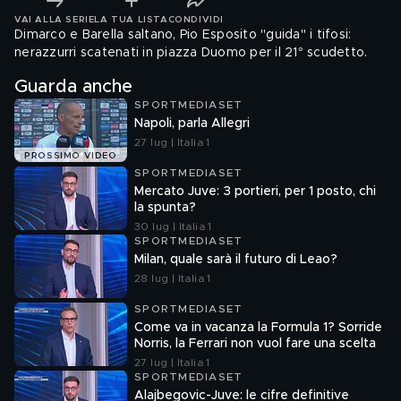
VAI ALLA SERIE
LA TUA LISTA
CONDIVIDI
Dimarco e Barella saltano, Pio Esposito "guida" i tifosi:
nerazzurri scatenati in piazza Duomo per il 21° scudetto.
Guarda anche
SPORTMEDIASET
Napoli, parla Allegri
27 lug | Italia 1
PROSSIMO VIDEO
SPORTMEDIASET
Mercato Juve: 3 portieri, per 1 posto, chi
la spunta?
30 lug | Italia 1
SPORTMEDIASET
Milan, quale sarà il futuro di Leao?
28 lug | Italia 1
SPORTMEDIASET
Come va in vacanza la Formula 1? Sorride
Norris, la Ferrari non vuol fare una scelta
27 lug | Italia 1
SPORTMEDIASET
Alajbegovic-Juve: le cifre definitive