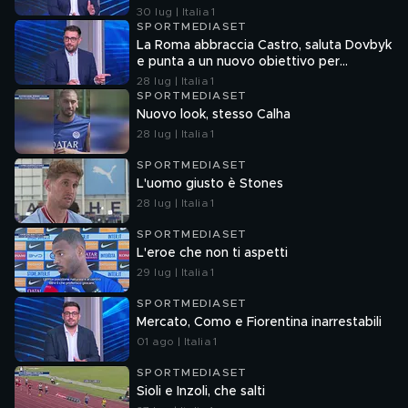
30 lug | Italia 1
SPORTMEDIASET
La Roma abbraccia Castro, saluta Dovbyk
e punta a un nuovo obiettivo per
l'attacco
28 lug | Italia 1
SPORTMEDIASET
Nuovo look, stesso Calha
28 lug | Italia 1
SPORTMEDIASET
L'uomo giusto è Stones
28 lug | Italia 1
SPORTMEDIASET
L'eroe che non ti aspetti
29 lug | Italia 1
SPORTMEDIASET
Mercato, Como e Fiorentina inarrestabili
01 ago | Italia 1
SPORTMEDIASET
Sioli e Inzoli, che salti