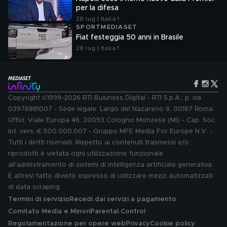
per la difesa
28 lug | Italia 1
SPORTMEDIASET
Fiat festeggia 50 anni in Brasile
28 lug | Italia 1
Copyright ©1999-2026 RTI Business Digital - RTI S.p.A.: p. iva
03976881007 - Sede legale: Largo del Nazareno 8, 00187 Roma.
Uffici: Viale Europa 46, 20093 Cologno Monzese (MI) - Cap. Soc.
int. vers. € 500.000.007 - Gruppo MFE Media For Europe N.V. -
Tutti i diritti riservati. Rispetto ai contenuti trasmessi e/o
riprodotti è vietata ogni utilizzazione funzionale
all'addestramento di sistemi di intelligenza artificiale generativa.
È altresì fatto divieto espresso di utilizzare mezzi automatizzati
di data scraping.
Termini di servizio
Recedi dai servizi a pagamento
Comitato Media e Minori
Parental Control
Regolamentazione per opere web
Privacy
Cookie policy