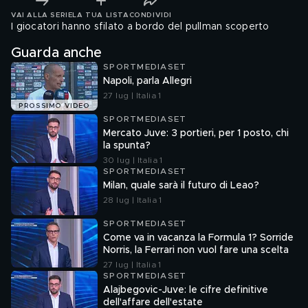
VAI ALLA SERIE
LA TUA LISTA
CONDIVIDI
I giocatori hanno sfilato a bordo del pullman scoperto
Guarda anche
SPORTMEDIASET
Napoli, parla Allegri
27 lug | Italia 1
PROSSIMO VIDEO
SPORTMEDIASET
Mercato Juve: 3 portieri, per 1 posto, chi
la spunta?
30 lug | Italia 1
SPORTMEDIASET
Milan, quale sarà il futuro di Leao?
28 lug | Italia 1
SPORTMEDIASET
Come va in vacanza la Formula 1? Sorride
Norris, la Ferrari non vuol fare una scelta
27 lug | Italia 1
SPORTMEDIASET
Alajbegovic-Juve: le cifre definitive
dell'affare dell'estate