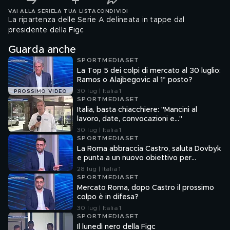
VAI ALLA SERIE
LA TUA LISTA
CONDIVIDI
La ripartenza delle Serie A delineata in tappe dal
presidente della Figc
Guarda anche
SPORTMEDIASET
La Top 5 dei colpi di mercato al 30 luglio:
Ramos o Alajbegovic al 1° posto?
30 lug | Italia 1
PROSSIMO VIDEO
SPORTMEDIASET
Italia, basta chiacchiere: "Mancini al
lavoro, date, convocazioni e…"
30 lug | Italia 1
SPORTMEDIASET
La Roma abbraccia Castro, saluta Dovbyk
e punta a un nuovo obiettivo per
l'attacco
28 lug | Italia 1
SPORTMEDIASET
Mercato Roma, dopo Castro il prossimo
colpo è in difesa?
30 lug | Italia 1
SPORTMEDIASET
Il lunedì nero della Figc