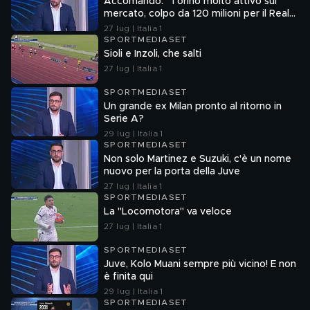
Accomando: "Torino molto attivo sul
mercato, colpo da 120 milioni per il Real
Madrid"
27 lug | Italia 1
SPORTMEDIASET
Sioli e Inzoli, che salti
27 lug | Italia 1
SPORTMEDIASET
Un grande ex Milan pronto al ritorno in
Serie A?
29 lug | Italia 1
SPORTMEDIASET
Non solo Martinez e Suzuki, c'è un nome
nuovo per la porta della Juve
27 lug | Italia 1
SPORTMEDIASET
La "Locomotora" va veloce
27 lug | Italia 1
SPORTMEDIASET
Juve, Kolo Muani sempre più vicino! E non
è finita qui
29 lug | Italia 1
SPORTMEDIASET