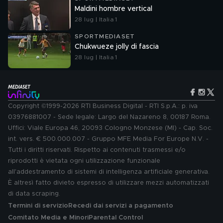
Maldini hombre vertical
28 lug | Italia 1
SPORTMEDIASET
Chukwueze jolly di fascia
28 lug | Italia 1
Copyright ©1999-2026 RTI Business Digital - RTI S.p.A.: p. iva
03976881007 - Sede legale: Largo del Nazareno 8, 00187 Roma.
Uffici: Viale Europa 46, 20093 Cologno Monzese (MI) - Cap. Soc.
int. vers. € 500.000.007 - Gruppo MFE Media For Europe N.V. -
Tutti i diritti riservati. Rispetto ai contenuti trasmessi e/o
riprodotti è vietata ogni utilizzazione funzionale
all'addestramento di sistemi di intelligenza artificiale generativa.
È altresì fatto divieto espresso di utilizzare mezzi automatizzati
di data scraping.
Termini di servizio
Recedi dai servizi a pagamento
Comitato Media e Minori
Parental Control