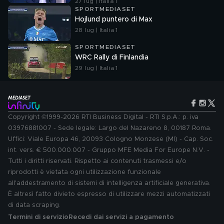
27 lug | Italia 1
SPORTMEDIASET
Hojlund puntero di Max
28 lug | Italia 1
SPORTMEDIASET
WRC Rally di Finlandia
29 lug | Italia 1
Copyright ©1999-2026 RTI Business Digital - RTI S.p.A.: p. iva
03976881007 - Sede legale: Largo del Nazareno 8, 00187 Roma.
Uffici: Viale Europa 46, 20093 Cologno Monzese (MI) - Cap. Soc.
int. vers. € 500.000.007 - Gruppo MFE Media For Europe N.V. -
Tutti i diritti riservati. Rispetto ai contenuti trasmessi e/o
riprodotti è vietata ogni utilizzazione funzionale
all'addestramento di sistemi di intelligenza artificiale generativa.
È altresì fatto divieto espresso di utilizzare mezzi automatizzati
di data scraping.
Termini di servizio
Recedi dai servizi a pagamento