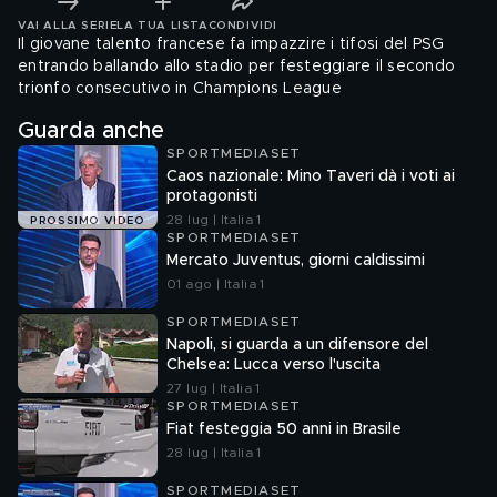
VAI ALLA SERIE
LA TUA LISTA
CONDIVIDI
Il giovane talento francese fa impazzire i tifosi del PSG
entrando ballando allo stadio per festeggiare il secondo
trionfo consecutivo in Champions League
Guarda anche
SPORTMEDIASET
Caos nazionale: Mino Taveri dà i voti ai
protagonisti
28 lug | Italia 1
PROSSIMO VIDEO
SPORTMEDIASET
Mercato Juventus, giorni caldissimi
01 ago | Italia 1
SPORTMEDIASET
Napoli, si guarda a un difensore del
Chelsea: Lucca verso l'uscita
27 lug | Italia 1
SPORTMEDIASET
Fiat festeggia 50 anni in Brasile
28 lug | Italia 1
SPORTMEDIASET