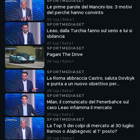
SPORTMEDIASET
Le prime parole del Mancini-bis: 3 motivi
del perché hanno convinto
30 lug | Italia 1
SPORTMEDIASET
Leao, dalla Turchia fanno sul serio e lui si
sbilancia
27 lug | Italia 1
SPORTMEDIASET
Pagani The Drive
28 lug | Italia 1
SPORTMEDIASET
La Roma abbraccia Castro, saluta Dovbyk
e punta a un nuovo obiettivo per
l'attacco
28 lug | Italia 1
SPORTMEDIASET
Milan, il comunicato del Fenerbahce sul
caso Leao infiamma il mercato
25 lug | Italia 1
SPORTMEDIASET
La Top 5 dei colpi di mercato al 30 luglio:
Ramos o Alajbegovic al 1° posto?
30 lug | Italia 1