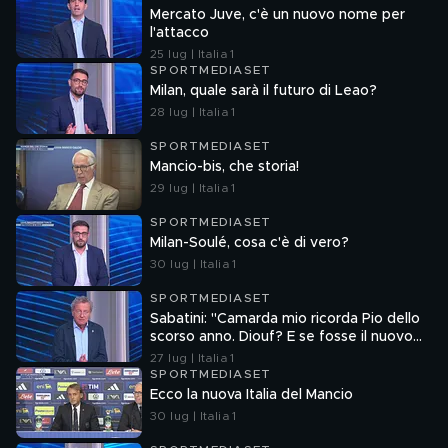
Mercato Juve, c'è un nuovo nome per
l'attacco
25 lug | Italia 1
SPORTMEDIASET
Milan, quale sarà il futuro di Leao?
28 lug | Italia 1
SPORTMEDIASET
Mancio-bis, che storia!
29 lug | Italia 1
SPORTMEDIASET
Milan-Soulé, cosa c'è di vero?
30 lug | Italia 1
SPORTMEDIASET
Sabatini: "Camarda mio ricorda Pio dello
scorso anno. Diouf? E se fosse il nuovo
Dumfries?"
27 lug | Italia 1
SPORTMEDIASET
Ecco la nuova Italia del Mancio
30 lug | Italia 1