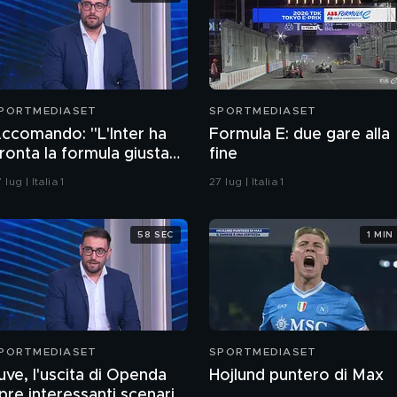
PORTMEDIASET
SPORTMEDIASET
ccomando: "L'Inter ha
Formula E: due gare alla
ronta la formula giusta
fine
er arrivare a Romero"
 lug | Italia 1
27 lug | Italia 1
58 SEC
1 MIN
PORTMEDIASET
SPORTMEDIASET
uve, l'uscita di Openda
Hojlund puntero di Max
pre interessanti scenari