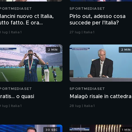
PORTMEDIASET
SPORTMEDIASET
ancini nuovo ct Italia,
Pirlo out, adesso cosa
utto fatto. E ora
succede per l'Italia?
irettore tecnico e team
 lug | Italia 1
27 lug | Italia 1
anager
2 MIN
2 MIN
PORTMEDIASET
SPORTMEDIASET
ratis... o quasi
Malagò risale in cattedra
 lug | Italia 1
28 lug | Italia 1
30 SEC
1 MIN