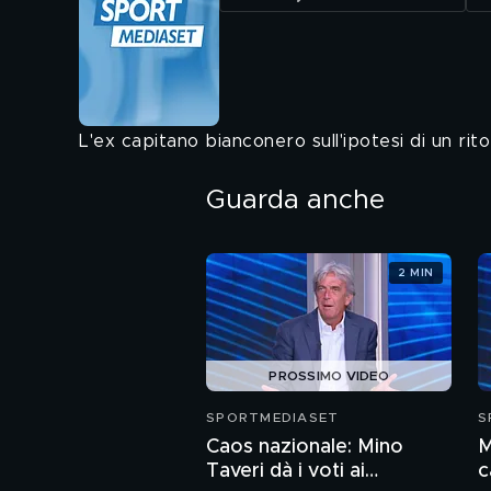
L'ex capitano bianconero sull'ipotesi di un rit
Guarda anche
2 MIN
PROSSIMO VIDEO
SPORTMEDIASET
S
Caos nazionale: Mino
M
Taveri dà i voti ai
c