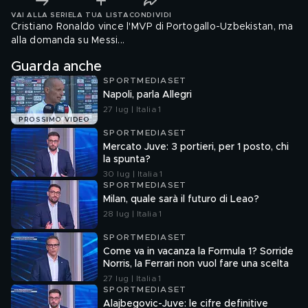
VAI ALLA SERIE
LA TUA LISTA
CONDIVIDI
Cristiano Ronaldo vince l'MVP di Portogallo-Uzbekistan, ma
alla domanda su Messi...
Guarda anche
SPORTMEDIASET
Napoli, parla Allegri
27 lug | Italia 1
PROSSIMO VIDEO
SPORTMEDIASET
Mercato Juve: 3 portieri, per 1 posto, chi
la spunta?
30 lug | Italia 1
SPORTMEDIASET
Milan, quale sarà il futuro di Leao?
28 lug | Italia 1
SPORTMEDIASET
Come va in vacanza la Formula 1? Sorride
Norris, la Ferrari non vuol fare una scelta
27 lug | Italia 1
SPORTMEDIASET
Alajbegovic-Juve: le cifre definitive