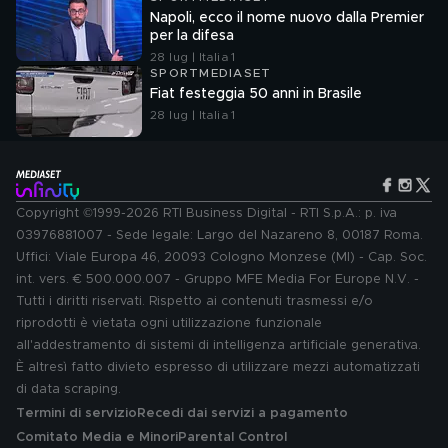
Napoli, ecco il nome nuovo dalla Premier
per la difesa
28 lug | Italia 1
SPORTMEDIASET
Fiat festeggia 50 anni in Brasile
28 lug | Italia 1
Copyright ©1999-2026 RTI Business Digital - RTI S.p.A.: p. iva
03976881007 - Sede legale: Largo del Nazareno 8, 00187 Roma.
Uffici: Viale Europa 46, 20093 Cologno Monzese (MI) - Cap. Soc.
int. vers. € 500.000.007 - Gruppo MFE Media For Europe N.V. -
Tutti i diritti riservati. Rispetto ai contenuti trasmessi e/o
riprodotti è vietata ogni utilizzazione funzionale
all'addestramento di sistemi di intelligenza artificiale generativa.
È altresì fatto divieto espresso di utilizzare mezzi automatizzati
di data scraping.
Termini di servizio
Recedi dai servizi a pagamento
Comitato Media e Minori
Parental Control