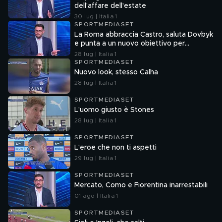
dell'affare dell'estate
30 lug | Italia 1
SPORTMEDIASET
La Roma abbraccia Castro, saluta Dovbyk
e punta a un nuovo obiettivo per
l'attacco
28 lug | Italia 1
SPORTMEDIASET
Nuovo look, stesso Calha
28 lug | Italia 1
SPORTMEDIASET
L'uomo giusto è Stones
28 lug | Italia 1
SPORTMEDIASET
L'eroe che non ti aspetti
29 lug | Italia 1
SPORTMEDIASET
Mercato, Como e Fiorentina inarrestabili
01 ago | Italia 1
SPORTMEDIASET