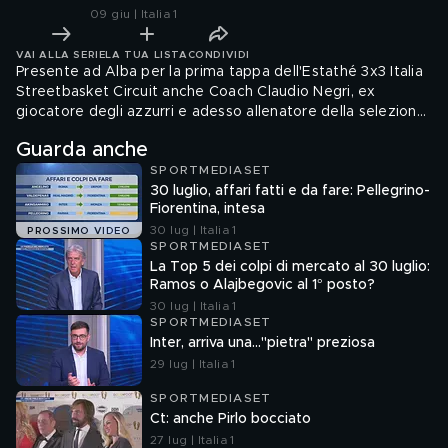
09 giu | Italia 1
VAI ALLA SERIE
LA TUA LISTA
CONDIVIDI
Presente ad Alba per la prima tappa dell'Estathé 3x3 Italia
Streetbasket Circuit anche Coach Claudio Negri, ex
giocatore degli azzurri e adesso allenatore della selezione
italiana.
Guarda anche
SPORTMEDIASET
30 luglio, affari fatti e da fare: Pellegrino-
Fiorentina, intesa
30 lug | Italia 1
PROSSIMO VIDEO
SPORTMEDIASET
La Top 5 dei colpi di mercato al 30 luglio:
Ramos o Alajbegovic al 1° posto?
30 lug | Italia 1
SPORTMEDIASET
Inter, arriva una..."pietra" preziosa
29 lug | Italia 1
SPORTMEDIASET
Ct: anche Pirlo bocciato
27 lug | Italia 1