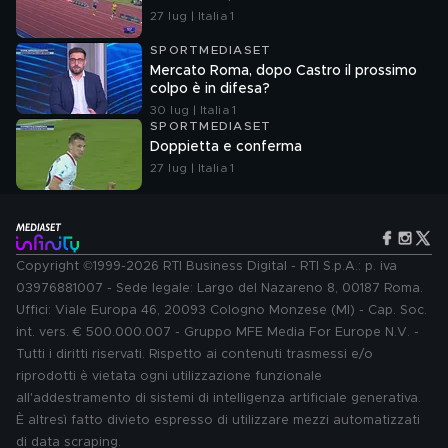
27 lug | Italia 1
SPORTMEDIASET
Mercato Roma, dopo Castro il prossimo
colpo è in difesa?
30 lug | Italia 1
SPORTMEDIASET
Doppietta e conferma
27 lug | Italia 1
Copyright ©1999-2026 RTI Business Digital - RTI S.p.A.: p. iva
03976881007 - Sede legale: Largo del Nazareno 8, 00187 Roma.
Uffici: Viale Europa 46, 20093 Cologno Monzese (MI) - Cap. Soc.
int. vers. € 500.000.007 - Gruppo MFE Media For Europe N.V. -
Tutti i diritti riservati. Rispetto ai contenuti trasmessi e/o
riprodotti è vietata ogni utilizzazione funzionale
all'addestramento di sistemi di intelligenza artificiale generativa.
È altresì fatto divieto espresso di utilizzare mezzi automatizzati
di data scraping.