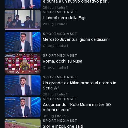
e punta a un nuovo obiettivo per
l'attacco
28 lug | Italia 1
SPORTMEDIASET
Il lunedì nero della Figc
28 lug | Italia 1
SPORTMEDIASET
Mercato Juventus, giorni caldissimi
01 ago | Italia 1
SPORTMEDIASET
Roma, occhi su Nusa
01 ago | Italia 1
SPORTMEDIASET
Un grande ex Milan pronto al ritorno in
Serie A?
29 lug | Italia 1
SPORTMEDIASET
Accomando: "Kolo Muani mister 50
milioni di euro"
30 lug | Italia 1
SPORTMEDIASET
Sioli e Inzoli, che salti