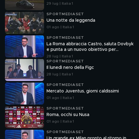
29 lug | Italia 1
SPORTMEDIASET
Una notte da leggenda
01 ago | Italia 1
SPORTMEDIASET
La Roma abbraccia Castro, saluta Dovbyk
e punta a un nuovo obiettivo per
l'attacco
28 lug | Italia 1
SPORTMEDIASET
Il lunedì nero della Figc
28 lug | Italia 1
SPORTMEDIASET
Mercato Juventus, giorni caldissimi
01 ago | Italia 1
SPORTMEDIASET
Roma, occhi su Nusa
01 ago | Italia 1
SPORTMEDIASET
Un grande ex Milan pronto al ritorno in