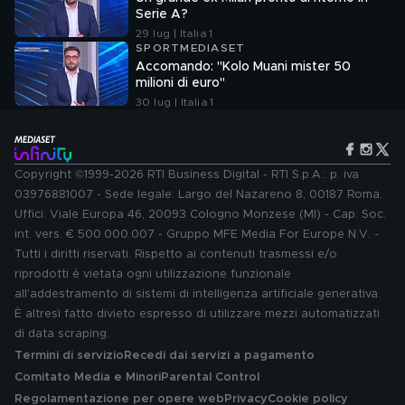
Serie A?
29 lug | Italia 1
SPORTMEDIASET
Accomando: "Kolo Muani mister 50
milioni di euro"
30 lug | Italia 1
Copyright ©1999-2026 RTI Business Digital - RTI S.p.A.: p. iva
03976881007 - Sede legale: Largo del Nazareno 8, 00187 Roma.
Uffici: Viale Europa 46, 20093 Cologno Monzese (MI) - Cap. Soc.
int. vers. € 500.000.007 - Gruppo MFE Media For Europe N.V. -
Tutti i diritti riservati. Rispetto ai contenuti trasmessi e/o
riprodotti è vietata ogni utilizzazione funzionale
all'addestramento di sistemi di intelligenza artificiale generativa.
È altresì fatto divieto espresso di utilizzare mezzi automatizzati
di data scraping.
Termini di servizio
Recedi dai servizi a pagamento
Comitato Media e Minori
Parental Control
Regolamentazione per opere web
Privacy
Cookie policy