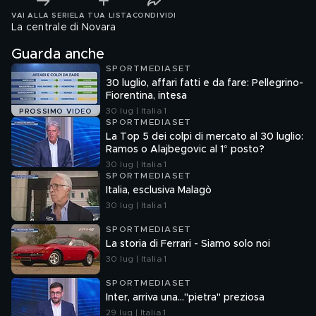
VAI ALLA SERIE
LA TUA LISTA
CONDIVIDI
La centrale di Novara
Guarda anche
SPORTMEDIASET
30 luglio, affari fatti e da fare: Pellegrino-
Fiorentina, intesa
30 lug | Italia 1
PROSSIMO VIDEO
SPORTMEDIASET
La Top 5 dei colpi di mercato al 30 luglio:
Ramos o Alajbegovic al 1° posto?
30 lug | Italia 1
SPORTMEDIASET
Italia, esclusiva Malagò
30 lug | Italia 1
SPORTMEDIASET
La storia di Ferrari - Siamo solo noi
30 lug | Italia 1
SPORTMEDIASET
Inter, arriva una..."pietra" preziosa
29 lug | Italia 1