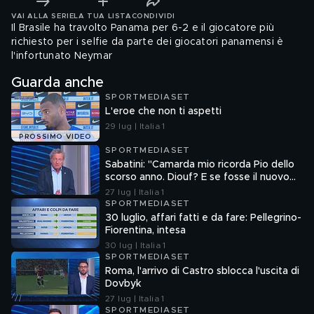
VAI ALLA SERIE
LA TUA LISTA
CONDIVIDI
Il Brasile ha travolto Panama per 6-2 e il giocatore più
richiesto per i selfie da parte dei giocatori panamensi è
l'infortunato Neymar
Guarda anche
SPORTMEDIASET
L'eroe che non ti aspetti
29 lug | Italia 1
PROSSIMO VIDEO
SPORTMEDIASET
Sabatini: "Camarda mio ricorda Pio dello
scorso anno. Diouf? E se fosse il nuovo
Dumfries?"
27 lug | Italia 1
SPORTMEDIASET
30 luglio, affari fatti e da fare: Pellegrino-
Fiorentina, intesa
30 lug | Italia 1
SPORTMEDIASET
Roma, l'arrivo di Castro sblocca l'uscita di
Dovbyk
27 lug | Italia 1
SPORTMEDIASET