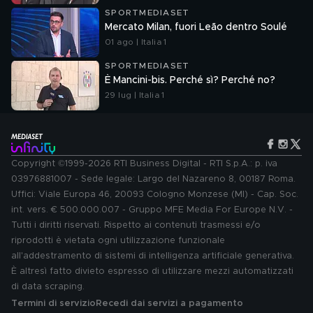
SPORTMEDIASET
Mercato Milan, fuori Leão dentro Soulé
01 ago | Italia 1
SPORTMEDIASET
È Mancini-bis. Perché sì? Perché no?
29 lug | Italia 1
Copyright ©1999-2026 RTI Business Digital - RTI S.p.A.: p. iva
03976881007 - Sede legale: Largo del Nazareno 8, 00187 Roma.
Uffici: Viale Europa 46, 20093 Cologno Monzese (MI) - Cap. Soc.
int. vers. € 500.000.007 - Gruppo MFE Media For Europe N.V. -
Tutti i diritti riservati. Rispetto ai contenuti trasmessi e/o
riprodotti è vietata ogni utilizzazione funzionale
all'addestramento di sistemi di intelligenza artificiale generativa.
È altresì fatto divieto espresso di utilizzare mezzi automatizzati
di data scraping.
Termini di servizio
Recedi dai servizi a pagamento