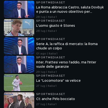
SPORTMEDIASET
La Roma abbraccia Castro, saluta Dovbyk
e punta a un nuovo obiettivo per
l'attacco
28 lug | Italia 1
SPORTMEDIASET
L'uomo giusto è Stones
28 lug | Italia 1
SPORTMEDIASET
Serie A, la raffica di mercato: la Roma
chiude un colpo
01 ago | Italia 1
SPORTMEDIASET
Inter, Frattesi verso l'addio, ma l'Inter
vuole delle garanzie
29 lug | Italia 1
SPORTMEDIASET
La "Locomotora" va veloce
27 lug | Italia 1
SPORTMEDIASET
Ct: anche Pirlo bocciato
27 lug | Italia 1