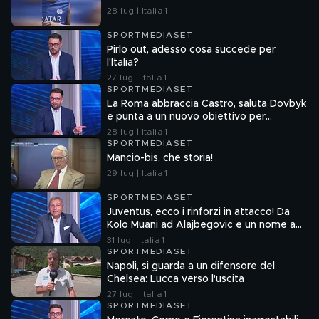
28 lug | Italia 1
SPORTMEDIASET
Pirlo out, adesso cosa succede per
l'Italia?
27 lug | Italia 1
SPORTMEDIASET
La Roma abbraccia Castro, saluta Dovbyk
e punta a un nuovo obiettivo per
l'attacco
28 lug | Italia 1
SPORTMEDIASET
Mancio-bis, che storia!
29 lug | Italia 1
SPORTMEDIASET
Juventus, ecco i rinforzi in attacco! Da
Kolo Muani ad Alajbegovic e un nome a
sorpresa
31 lug | Italia 1
SPORTMEDIASET
Napoli, si guarda a un difensore del
Chelsea: Lucca verso l'uscita
27 lug | Italia 1
SPORTMEDIASET