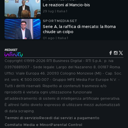
Le reazioni al Mancio-bis
29 lug | Italia 1
SPORTMEDIASET
Serie A, la raffica di mercato: la Roma
chiude un colpo
01 ago | Italia 1
Copyright ©1999-2026 RTI Business Digital - RTI S.p.A.: p. iva
03976881007 - Sede legale: Largo del Nazareno 8, 00187 Roma.
Uffici: Viale Europa 46, 20093 Cologno Monzese (MI) - Cap. Soc.
int. vers. € 500.000.007 - Gruppo MFE Media For Europe N.V. -
Tutti i diritti riservati. Rispetto ai contenuti trasmessi e/o
riprodotti è vietata ogni utilizzazione funzionale
all'addestramento di sistemi di intelligenza artificiale generativa.
È altresì fatto divieto espresso di utilizzare mezzi automatizzati
di data scraping.
Termini di servizio
Recedi dai servizi a pagamento
Comitato Media e Minori
Parental Control