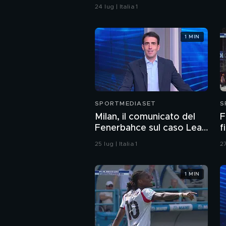
Intanto c'è l'apertura
24 lug | Italia 1
1 MIN
SPORTMEDIASET
S
Milan, il comunicato del
F
Fenerbahce sul caso Leao
f
infiamma il mercato
25 lug | Italia 1
27
1 MIN