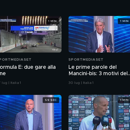
1 MIN
1 MIN
PORTMEDIASET
SPORTMEDIASET
ormula E: due gare alla
Le prime parole del
ine
Mancini-bis: 3 motivi del
perché hanno convinto
 lug | Italia 1
30 lug | Italia 1
59 SEC
1 MIN