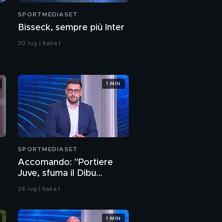
SPORTMEDIASET
Bisseck, sempre più Inter
30 lug | Italia 1
1 MIN
SPORTMEDIASET
Accomando: "Portiere
Juve, sfuma il Dibu
Martinez. Ecco chi è in
24 lug | Italia 1
pole adesso"
1 MIN