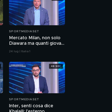
SPORTMEDIASET
Mercato Milan, non solo
Diawara ma quanti giovani
di qualità
24 lug | Italia 1
48 SEC
SPORTMEDIASET
Inter, senti cosa dice
Khalaili: l'esterno