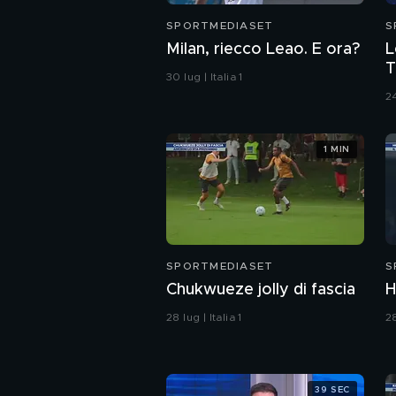
SPORTMEDIASET
S
Milan, riecco Leao. E ora?
L
T
30 lug | Italia 1
p
24
1 MIN
SPORTMEDIASET
S
Chukwueze jolly di fascia
H
28 lug | Italia 1
28
39 SEC