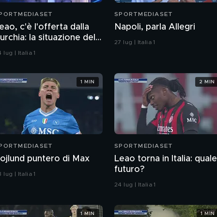
PORTMEDIASET
SPORTMEDIASET
eao, c'è l'offerta dalla
Napoli, parla Allegri
urchia: la situazione del
27 lug | Italia 1
ortoghese
 lug | Italia 1
1 MIN
2 MIN
PORTMEDIASET
SPORTMEDIASET
ojlund puntero di Max
Leao torna in Italia: quale
futuro?
 lug | Italia 1
24 lug | Italia 1
1 MIN
1 MIN