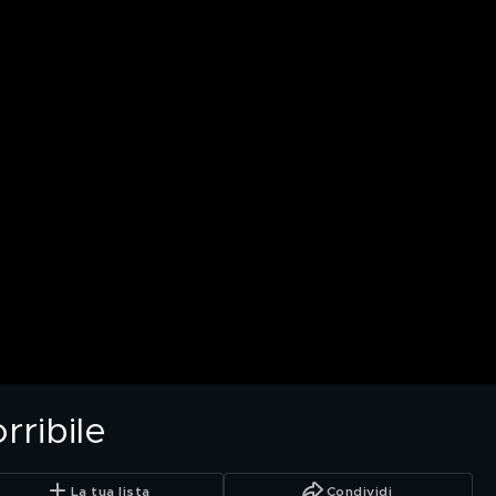
rribile
La tua lista
Condividi