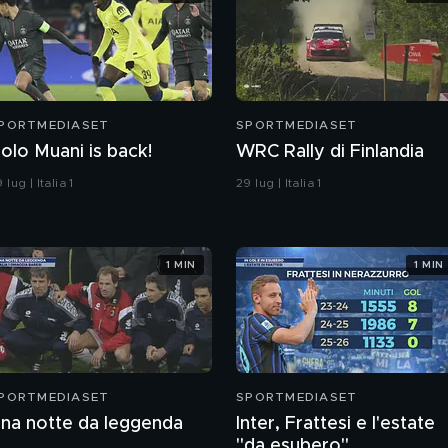
PORTMEDIASET
SPORTMEDIASET
olo Muani is back!
WRC Rally di Finlandia
 lug | Italia 1
29 lug | Italia 1
1 MIN
1 MIN
PORTMEDIASET
SPORTMEDIASET
na notte da leggenda
Inter, Frattesi e l'estate
"da esubero"