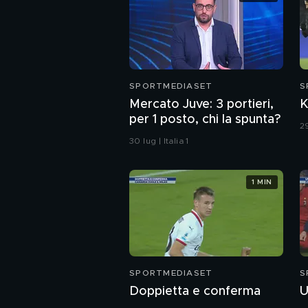
SPORTMEDIASET
S
Mercato Juve: 3 portieri,
K
per 1 posto, chi la spunta?
29
30 lug | Italia 1
1 MIN
SPORTMEDIASET
S
Doppietta e conferma
U