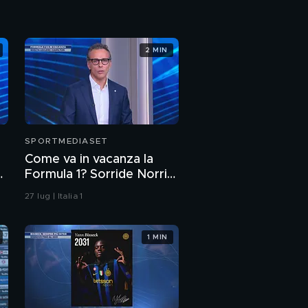
2 MIN
SPORTMEDIASET
Come va in vacanza la
Formula 1? Sorride Norris,
la Ferrari non vuol fare
27 lug | Italia 1
una scelta
1 MIN