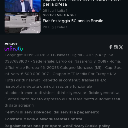
per la difesa
28 lug | Italia 1
SPORTMEDIASET
Fiat festeggia 50 anni in Brasile
28 lug | Italia 1
Copyright ©1999-2026 RTI Business Digital - RTI S.p.A.: p. iva
03976881007 - Sede legale: Largo del Nazareno 8, 00187 Roma.
Uffici: Viale Europa 46, 20093 Cologno Monzese (MI) - Cap. Soc.
int. vers. € 500.000.007 - Gruppo MFE Media For Europe N.V. -
Tutti i diritti riservati. Rispetto ai contenuti trasmessi e/o
riprodotti è vietata ogni utilizzazione funzionale
all'addestramento di sistemi di intelligenza artificiale generativa.
È altresì fatto divieto espresso di utilizzare mezzi automatizzati
di data scraping.
Termini di servizio
Recedi dai servizi a pagamento
Comitato Media e Minori
Parental Control
Regolamentazione per opere web
Privacy
Cookie policy