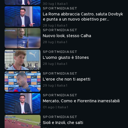
30 lug | Italia 1
SPORTMEDIASET
La Roma abbraccia Castro, saluta Dovbyk
e punta a un nuovo obiettivo per
l'attacco
28 lug | Italia 1
SPORTMEDIASET
Nuovo look, stesso Calha
28 lug | Italia 1
SPORTMEDIASET
L'uomo giusto è Stones
28 lug | Italia 1
SPORTMEDIASET
L'eroe che non ti aspetti
29 lug | Italia 1
SPORTMEDIASET
Mercato, Como e Fiorentina inarrestabili
01 ago | Italia 1
SPORTMEDIASET
Sioli e Inzoli, che salti