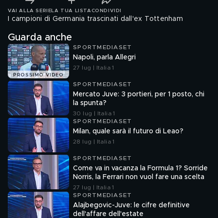
VAI ALLA SERIE
LA TUA LISTA
CONDIVIDI
I campioni di Germania trascinati dall'ex Tottenham
Guarda anche
SPORTMEDIASET
Napoli, parla Allegri
27 lug | Italia 1
PROSSIMO VIDEO
SPORTMEDIASET
Mercato Juve: 3 portieri, per 1 posto, chi
la spunta?
30 lug | Italia 1
SPORTMEDIASET
Milan, quale sarà il futuro di Leao?
28 lug | Italia 1
SPORTMEDIASET
Come va in vacanza la Formula 1? Sorride
Norris, la Ferrari non vuol fare una scelta
27 lug | Italia 1
SPORTMEDIASET
Alajbegovic-Juve: le cifre definitive
dell'affare dell'estate