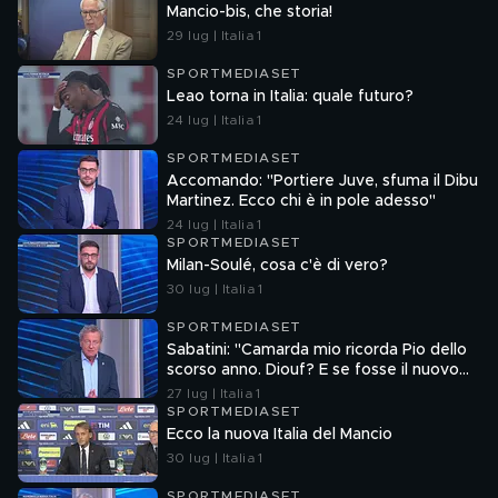
Mancio-bis, che storia!
29 lug | Italia 1
SPORTMEDIASET
Leao torna in Italia: quale futuro?
24 lug | Italia 1
SPORTMEDIASET
Accomando: "Portiere Juve, sfuma il Dibu
Martinez. Ecco chi è in pole adesso"
24 lug | Italia 1
SPORTMEDIASET
Milan-Soulé, cosa c'è di vero?
30 lug | Italia 1
SPORTMEDIASET
Sabatini: "Camarda mio ricorda Pio dello
scorso anno. Diouf? E se fosse il nuovo
Dumfries?"
27 lug | Italia 1
SPORTMEDIASET
Ecco la nuova Italia del Mancio
30 lug | Italia 1
SPORTMEDIASET