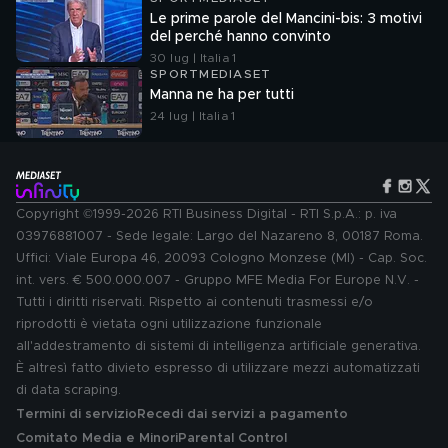
Le prime parole del Mancini-bis: 3 motivi
del perché hanno convinto
30 lug | Italia 1
SPORTMEDIASET
Manna ne ha per tutti
24 lug | Italia 1
Copyright ©1999-2026 RTI Business Digital - RTI S.p.A.: p. iva
03976881007 - Sede legale: Largo del Nazareno 8, 00187 Roma.
Uffici: Viale Europa 46, 20093 Cologno Monzese (MI) - Cap. Soc.
int. vers. € 500.000.007 - Gruppo MFE Media For Europe N.V. -
Tutti i diritti riservati. Rispetto ai contenuti trasmessi e/o
riprodotti è vietata ogni utilizzazione funzionale
all'addestramento di sistemi di intelligenza artificiale generativa.
È altresì fatto divieto espresso di utilizzare mezzi automatizzati
di data scraping.
Termini di servizio
Recedi dai servizi a pagamento
Comitato Media e Minori
Parental Control