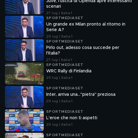
Juve, l'uscita di Openda apre interessanti
scenari
27 lug | Italia 1
SPORTMEDIASET
Un grande ex Milan pronto al ritorno in
Serie A?
29 lug | Italia 1
SPORTMEDIASET
Pirlo out, adesso cosa succede per
l'Italia?
27 lug | Italia 1
SPORTMEDIASET
WRC Rally di Finlandia
29 lug | Italia 1
SPORTMEDIASET
Inter, arriva una..."pietra" preziosa
29 lug | Italia 1
SPORTMEDIASET
L'eroe che non ti aspetti
29 lug | Italia 1
SPORTMEDIASET