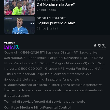
Dal Mondiale alla Juve?
27 lug | Italia 1
SPORTMEDIASET
Hojlund puntero di Max
28 lug | Italia 1
Copyright ©1999-2026 RTI Business Digital - RTI S.p.A.: p. iva
03976881007 - Sede legale: Largo del Nazareno 8, 00187 Roma.
Uffici: Viale Europa 46, 20093 Cologno Monzese (MI) - Cap. Soc.
int. vers. € 500.000.007 - Gruppo MFE Media For Europe N.V. -
Tutti i diritti riservati. Rispetto ai contenuti trasmessi e/o
riprodotti è vietata ogni utilizzazione funzionale
all'addestramento di sistemi di intelligenza artificiale generativa.
È altresì fatto divieto espresso di utilizzare mezzi automatizzati
di data scraping.
Termini di servizio
Recedi dai servizi a pagamento
Comitato Media e Minori
Parental Control