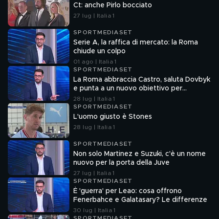
Ct: anche Pirlo bocciato
27 lug | Italia 1
SPORTMEDIASET
Serie A, la raffica di mercato: la Roma
chiude un colpo
01 ago | Italia 1
SPORTMEDIASET
La Roma abbraccia Castro, saluta Dovbyk
e punta a un nuovo obiettivo per
l'attacco
28 lug | Italia 1
SPORTMEDIASET
L'uomo giusto è Stones
28 lug | Italia 1
SPORTMEDIASET
Non solo Martinez e Suzuki, c'è un nome
nuovo per la porta della Juve
27 lug | Italia 1
SPORTMEDIASET
È 'guerra' per Leao: cosa offrono
Fenerbahce e Galatasary? Le differenze
30 lug | Italia 1
SPORTMEDIASET