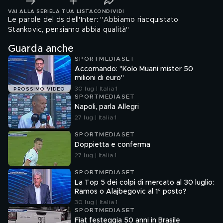
VAI ALLA SERIE
LA TUA LISTA
CONDIVIDI
Le parole del ds dell'Inter: "Abbiamo riacquistato
Stankovic, pensiamo abbia qualità"
Guarda anche
SPORTMEDIASET
Accomando: "Kolo Muani mister 50
milioni di euro"
30 lug | Italia 1
PROSSIMO VIDEO
SPORTMEDIASET
Napoli, parla Allegri
27 lug | Italia 1
SPORTMEDIASET
Doppietta e conferma
27 lug | Italia 1
SPORTMEDIASET
La Top 5 dei colpi di mercato al 30 luglio:
Ramos o Alajbegovic al 1° posto?
30 lug | Italia 1
SPORTMEDIASET
Fiat festeggia 50 anni in Brasile