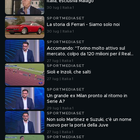
Italia, esclusiva Malagò
30 lug | Italia 1
SPORTMEDIASET
La storia di Ferrari - Siamo solo noi
30 lug | Italia 1
SPORTMEDIASET
Accomando: "Torino molto attivo sul
mercato, colpo da 120 milioni per il Real
Madrid"
27 lug | Italia 1
SPORTMEDIASET
Sioli e Inzoli, che salti
27 lug | Italia 1
SPORTMEDIASET
Un grande ex Milan pronto al ritorno in
Serie A?
29 lug | Italia 1
SPORTMEDIASET
Non solo Martinez e Suzuki, c'è un nome
nuovo per la porta della Juve
27 lug | Italia 1
SPORTMEDIASET