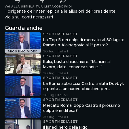
VAI ALLA SERIE
LA TUA LISTA
CONDIVIDI
Il dirigente dell'Inter replica alle allusioni del"presidente
viola sui conti nerazzurri
Guarda anche
SPORTMEDIASET
La Top 5 dei colpi di mercato al 30 luglio:
Ramos o Alajbegovic al 1° posto?
30 lug | Italia 1
PROSSIMO VIDEO
SPORTMEDIASET
Italia, basta chiacchiere: "Mancini al
lavoro, date, convocazioni e…"
30 lug | Italia 1
SPORTMEDIASET
La Roma abbraccia Castro, saluta Dovbyk
e punta a un nuovo obiettivo per
l'attacco
28 lug | Italia 1
SPORTMEDIASET
Mercato Roma, dopo Castro il prossimo
colpo è in difesa?
30 lug | Italia 1
SPORTMEDIASET
Il lunedì nero della Figc