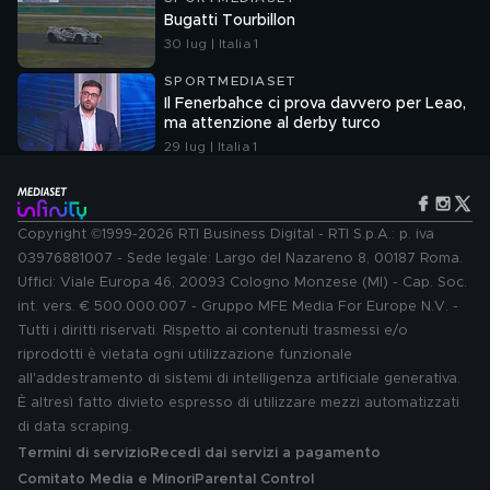
Bugatti Tourbillon
30 lug | Italia 1
SPORTMEDIASET
Il Fenerbahce ci prova davvero per Leao,
ma attenzione al derby turco
29 lug | Italia 1
Copyright ©1999-2026 RTI Business Digital - RTI S.p.A.: p. iva
03976881007 - Sede legale: Largo del Nazareno 8, 00187 Roma.
Uffici: Viale Europa 46, 20093 Cologno Monzese (MI) - Cap. Soc.
int. vers. € 500.000.007 - Gruppo MFE Media For Europe N.V. -
Tutti i diritti riservati. Rispetto ai contenuti trasmessi e/o
riprodotti è vietata ogni utilizzazione funzionale
all'addestramento di sistemi di intelligenza artificiale generativa.
È altresì fatto divieto espresso di utilizzare mezzi automatizzati
di data scraping.
Termini di servizio
Recedi dai servizi a pagamento
Comitato Media e Minori
Parental Control