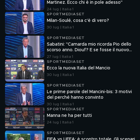
Martinez. Ecco chi è in pole adesso"
24 lug | Italia 1
SPORTMEDIASET
Milan-Soulé, cosa c'è di vero?
30 lug | Italia 1
SPORTMEDIASET
Sabatini: "Camarda mio ricorda Pio dello
scorso anno. Diouf? E se fosse il nuovo
Dumfries?"
27 lug | Italia 1
SPORTMEDIASET
Ecco la nuova Italia del Mancio
30 lug | Italia 1
SPORTMEDIASET
Le prime parole del Mancini-bis: 3 motivi
del perché hanno convinto
30 lug | Italia 1
SPORTMEDIASET
Manna ne ha per tutti
24 lug | Italia 1
SPORTMEDIASET
FIFA vs UEFA: è scontro totale. Gli scenari