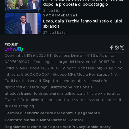
dopo la proposta di boicottaggio
31 lug | Italia 1
SPORTMEDIASET
Leao, dalla Turchia fanno sul serio e lui si
sbilancia
27 lug | Italia 1
Copyright ©1999-2026 RTI Business Digital - RTI S.p.A.: p. iva
03976881007 - Sede legale: Largo del Nazareno 8, 00187 Roma.
Uffici: Viale Europa 46, 20093 Cologno Monzese (MI) - Cap. Soc.
int. vers. € 500.000.007 - Gruppo MFE Media For Europe N.V. -
Tutti i diritti riservati. Rispetto ai contenuti trasmessi e/o
riprodotti è vietata ogni utilizzazione funzionale
all'addestramento di sistemi di intelligenza artificiale generativa.
È altresì fatto divieto espresso di utilizzare mezzi automatizzati
di data scraping.
Termini di servizio
Recedi dai servizi a pagamento
Comitato Media e Minori
Parental Control
Regolamentazione per opere web
Privacy
Cookie policy