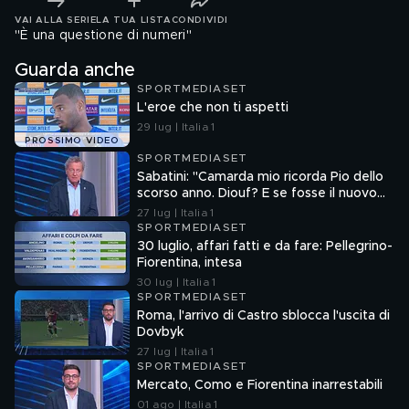
VAI ALLA SERIE
LA TUA LISTA
CONDIVIDI
"È una questione di numeri"
Guarda anche
SPORTMEDIASET
L'eroe che non ti aspetti
29 lug | Italia 1
PROSSIMO VIDEO
SPORTMEDIASET
Sabatini: "Camarda mio ricorda Pio dello
scorso anno. Diouf? E se fosse il nuovo
Dumfries?"
27 lug | Italia 1
SPORTMEDIASET
30 luglio, affari fatti e da fare: Pellegrino-
Fiorentina, intesa
30 lug | Italia 1
SPORTMEDIASET
Roma, l'arrivo di Castro sblocca l'uscita di
Dovbyk
27 lug | Italia 1
SPORTMEDIASET
Mercato, Como e Fiorentina inarrestabili
01 ago | Italia 1