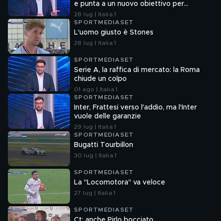
e punta a un nuovo obiettivo per
l'attacco
28 lug | Italia 1
SPORTMEDIASET
L'uomo giusto è Stones
28 lug | Italia 1
SPORTMEDIASET
Serie A, la raffica di mercato: la Roma
chiude un colpo
01 ago | Italia 1
SPORTMEDIASET
Inter, Frattesi verso l'addio, ma l'Inter
vuole delle garanzie
29 lug | Italia 1
SPORTMEDIASET
Bugatti Tourbillon
30 lug | Italia 1
SPORTMEDIASET
La "Locomotora" va veloce
27 lug | Italia 1
SPORTMEDIASET
Ct: anche Pirlo bocciato