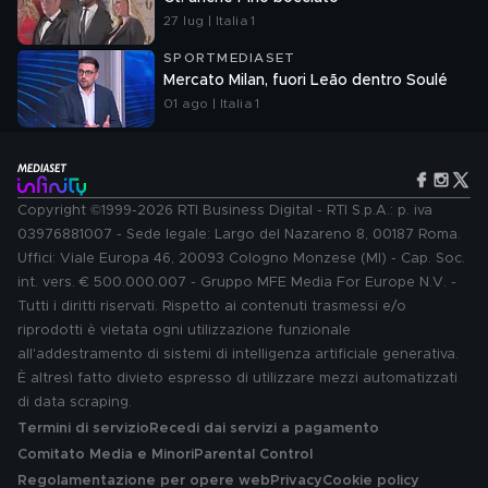
27 lug | Italia 1
SPORTMEDIASET
Mercato Milan, fuori Leão dentro Soulé
01 ago | Italia 1
Copyright ©1999-2026 RTI Business Digital - RTI S.p.A.: p. iva
03976881007 - Sede legale: Largo del Nazareno 8, 00187 Roma.
Uffici: Viale Europa 46, 20093 Cologno Monzese (MI) - Cap. Soc.
int. vers. € 500.000.007 - Gruppo MFE Media For Europe N.V. -
Tutti i diritti riservati. Rispetto ai contenuti trasmessi e/o
riprodotti è vietata ogni utilizzazione funzionale
all'addestramento di sistemi di intelligenza artificiale generativa.
È altresì fatto divieto espresso di utilizzare mezzi automatizzati
di data scraping.
Termini di servizio
Recedi dai servizi a pagamento
Comitato Media e Minori
Parental Control
Regolamentazione per opere web
Privacy
Cookie policy