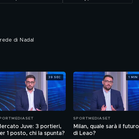
rede di Nadal
39 SEC
1 MIN
PORTMEDIASET
SPORTMEDIASET
ercato Juve: 3 portieri,
Milan, quale sarà il futuro
er 1 posto, chi la spunta?
di Leao?