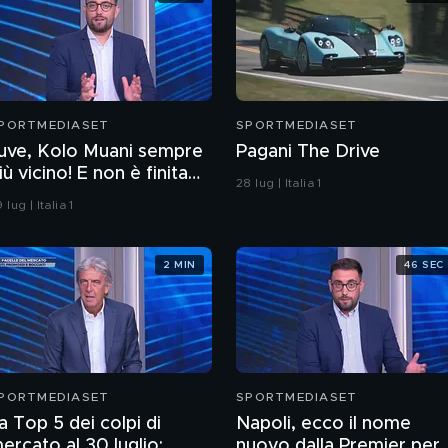
PORTMEDIASET
SPORTMEDIASET
uve, Kolo Muani sempre
Pagani The Drive
iù vicino! E non è finita
28 lug | Italia 1
ui
 lug | Italia 1
2 MIN
46 SEC
PORTMEDIASET
SPORTMEDIASET
a Top 5 dei colpi di
Napoli, ecco il nome
ercato al 30 luglio:
nuovo dalla Premier per 