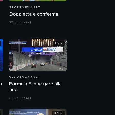
SPORTMEDIASET
Doppietta e conferma
27 lug | Italia 1
1 MIN
SPORTMEDIASET
o
Formula E: due gare alla
fine
27 lug | Italia 1
3 MIN