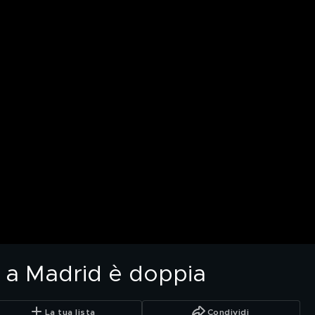
a a Madrid è doppia
La tua lista
Condividi