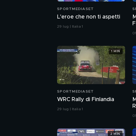
SPORTMEDIASET
S
L'eroe che non ti aspetti
M
F
29 lug | Italia 1
01
1 MIN
SPORTMEDIASET
S
WRC Rally di Finlandia
M
R
29 lug | Italia 1
01
2 MIN