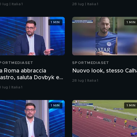
 lug | Italia 1
28 lug | Italia 1
1 MIN
1 MIN
PORTMEDIASET
SPORTMEDIASET
a Roma abbraccia
Nuovo look, stesso Calh
astro, saluta Dovbyk e
28 lug | Italia 1
unta a un nuovo
 lug | Italia 1
biettivo per l'attacco
1 MIN
1 MIN