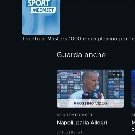
Trionfo al Masters 1000 e compleanno per l'e
Guarda anche
1 MIN
PROSSIMO VIDEO
SPORTMEDIASET
S
Napoli, parla Allegri
M
p
27 lug | Italia 1