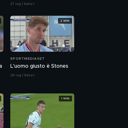
la Ferrari non vuol fare
27 lug | Italia 1
una scelta
2 MIN
SPORTMEDIASET
a
L'uomo giusto è Stones
28 lug | Italia 1
1 MIN