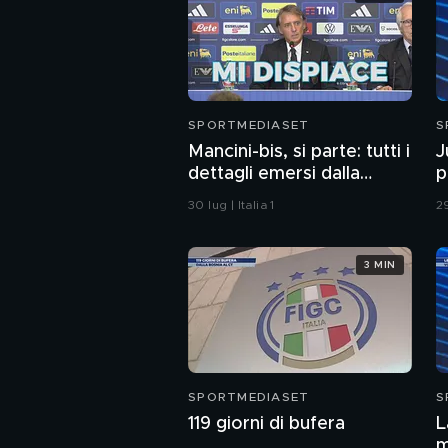
SPORTMEDIASET
S
Mancini-bis, si parte: tutti i
J
dettagli emersi dalla
p
conferenza
q
30 lug | Italia 1
29
3 MIN
SPORTMEDIASET
S
119 giorni di bufera
L
m