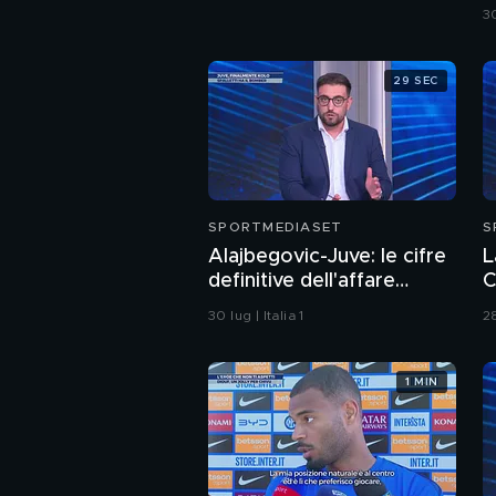
30
29 SEC
SPORTMEDIASET
S
Alajbegovic-Juve: le cifre
L
definitive dell'affare
C
dell'estate
p
30 lug | Italia 1
28
o
1 MIN