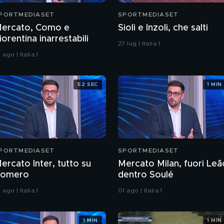
PORTMEDIASET
SPORTMEDIASET
ercato, Como e
Sioli e Inzoli, che salti
iorentina inarrestabili
27 lug | Italia 1
 ago | Italia 1
52 SEC
1 MIN
PORTMEDIASET
SPORTMEDIASET
ercato Inter, tutto su
Mercato Milan, fuori Leã
omero
dentro Soulé
 ago | Italia 1
01 ago | Italia 1
1 MIN
1 MIN