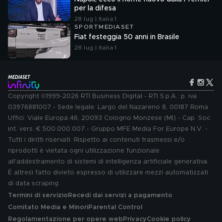
per la difesa
28 lug | Italia 1
SPORTMEDIASET
Fiat festeggia 50 anni in Brasile
28 lug | Italia 1
Copyright ©1999-2026 RTI Business Digital - RTI S.p.A.: p. iva
03976881007 - Sede legale: Largo del Nazareno 8, 00187 Roma.
Uffici: Viale Europa 46, 20093 Cologno Monzese (MI) - Cap. Soc.
int. vers. € 500.000.007 - Gruppo MFE Media For Europe N.V. -
Tutti i diritti riservati. Rispetto ai contenuti trasmessi e/o
riprodotti è vietata ogni utilizzazione funzionale
all'addestramento di sistemi di intelligenza artificiale generativa.
È altresì fatto divieto espresso di utilizzare mezzi automatizzati
di data scraping.
Termini di servizio
Recedi dai servizi a pagamento
Comitato Media e Minori
Parental Control
Regolamentazione per opere web
Privacy
Cookie policy