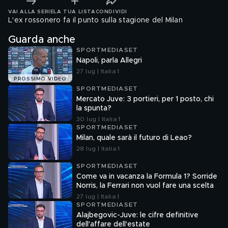
VAI ALLA SERIE
LA TUA LISTA
CONDIVIDI
L'ex rossonero fa il punto sulla stagione del Milan
Guarda anche
SPORTMEDIASET
Napoli, parla Allegri
27 lug | Italia 1
PROSSIMO VIDEO
SPORTMEDIASET
Mercato Juve: 3 portieri, per 1 posto, chi
la spunta?
30 lug | Italia 1
SPORTMEDIASET
Milan, quale sarà il futuro di Leao?
28 lug | Italia 1
SPORTMEDIASET
Come va in vacanza la Formula 1? Sorride
Norris, la Ferrari non vuol fare una scelta
27 lug | Italia 1
SPORTMEDIASET
Alajbegovic-Juve: le cifre definitive
dell'affare dell'estate