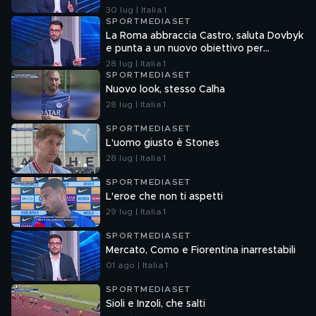
30 lug | Italia 1
SPORTMEDIASET
La Roma abbraccia Castro, saluta Dovbyk
e punta a un nuovo obiettivo per
l'attacco
28 lug | Italia 1
SPORTMEDIASET
Nuovo look, stesso Calha
28 lug | Italia 1
SPORTMEDIASET
L'uomo giusto è Stones
28 lug | Italia 1
SPORTMEDIASET
L'eroe che non ti aspetti
29 lug | Italia 1
SPORTMEDIASET
Mercato, Como e Fiorentina inarrestabili
01 ago | Italia 1
SPORTMEDIASET
Sioli e Inzoli, che salti