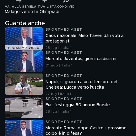
VAI ALLA SERIE
LA TUA LISTA
CONDIVIDI
Malagò verso le Olimpiadi
Guarda anche
SPORTMEDIASET
Caos nazionale: Mino Taveri dà i voti ai
protagonisti
28 lug | Italia 1
PROSSIMO VIDEO
SPORTMEDIASET
Mercato Juventus, giorni caldissimi
01 ago | Italia 1
SPORTMEDIASET
Napoli, si guarda a un difensore del
Chelsea: Lucca verso l'uscita
27 lug | Italia 1
SPORTMEDIASET
Fiat festeggia 50 anni in Brasile
28 lug | Italia 1
SPORTMEDIASET
Mercato Roma, dopo Castro il prossimo
colpo è in difesa?