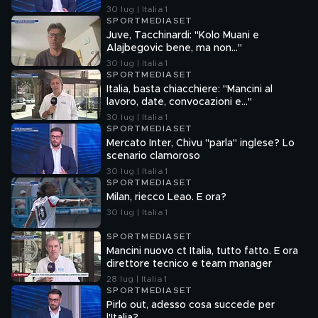
30 lug | Italia 1
SPORTMEDIASET
Juve, Tacchinardi: "Kolo Muani e
Alajbegovic bene, ma non..."
30 lug | Italia 1
SPORTMEDIASET
Italia, basta chiacchiere: "Mancini al
lavoro, date, convocazioni e…"
30 lug | Italia 1
SPORTMEDIASET
Mercato Inter, Chivu "parla" inglese? Lo
scenario clamoroso
30 lug | Italia 1
SPORTMEDIASET
Milan, riecco Leao. E ora?
30 lug | Italia 1
SPORTMEDIASET
Mancini nuovo ct Italia, tutto fatto. E ora
direttore tecnico e team manager
28 lug | Italia 1
SPORTMEDIASET
Pirlo out, adesso cosa succede per