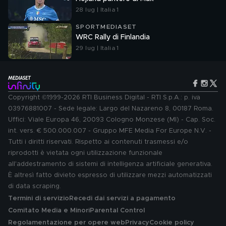
28 lug | Italia 1
SPORTMEDIASET
WRC Rally di Finlandia
29 lug | Italia 1
Copyright ©1999-2026 RTI Business Digital - RTI S.p.A.: p. iva
03976881007 - Sede legale: Largo del Nazareno 8, 00187 Roma.
Uffici: Viale Europa 46, 20093 Cologno Monzese (MI) - Cap. Soc.
int. vers. € 500.000.007 - Gruppo MFE Media For Europe N.V. -
Tutti i diritti riservati. Rispetto ai contenuti trasmessi e/o
riprodotti è vietata ogni utilizzazione funzionale
all'addestramento di sistemi di intelligenza artificiale generativa.
È altresì fatto divieto espresso di utilizzare mezzi automatizzati
di data scraping.
Termini di servizio
Recedi dai servizi a pagamento
Comitato Media e Minori
Parental Control
Regolamentazione per opere web
Privacy
Cookie policy