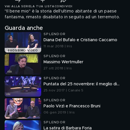
VAI ALLA SERIE
LA TUA LISTA
CONDIVIDI
"Il bene mio" è la storia dell'ultimo abitante di un paese
fantasma, rimasto disabitato in seguito ad un terremoto.
Guarda anche
SPLENDOR
Diana Del Bufalo e Cristiano Caccamo
11 mar 2018 | Iris
PROSSIMO VIDEO
SPLENDOR
Massimo Wertmuller
27 ott 2018 | Iris
SPLENDOR
Puntata del 25 novembre: il meglio di...
25 nov 2017 | Canale 5
SPLENDOR
Paolo Virzì e Francesco Bruni
06 gen 2019 | Iris
SPLENDOR
La satira di Barbara Foria