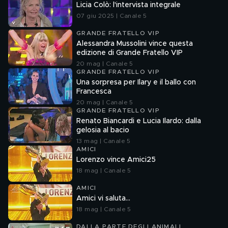
Licia Colò: l'intervista integrale
07 giu 2025 | Canale 5
GRANDE FRATELLO VIP
Alessandra Mussolini vince questa
edizione di Grande Fratello VIP
20 mag | Canale 5
GRANDE FRATELLO VIP
Una sorpresa per Ilary e il ballo con
Francesca
20 mag | Canale 5
GRANDE FRATELLO VIP
Renato Biancardi e Lucia Ilardo: dalla
gelosia al bacio
13 mag | Canale 5
AMICI
Lorenzo vince Amici25
18 mag | Canale 5
AMICI
Amici vi saluta...
18 mag | Canale 5
DALLA PARTE DEGLI ANIMALI