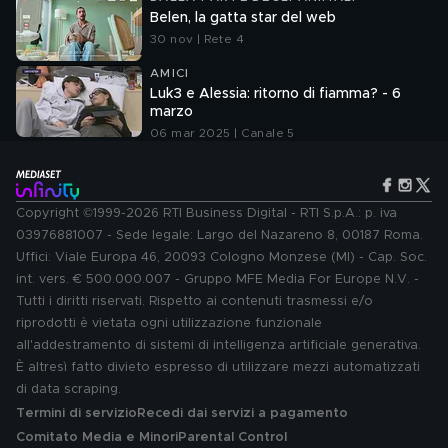
Belen, la gatta star del web
30 nov | Rete 4
AMICI
Luk3 e Alessia: ritorno di fiamma? - 6
marzo
06 mar 2025 | Canale 5
Copyright ©1999-2026 RTI Business Digital - RTI S.p.A.: p. iva
03976881007 - Sede legale: Largo del Nazareno 8, 00187 Roma.
Uffici: Viale Europa 46, 20093 Cologno Monzese (MI) - Cap. Soc.
int. vers. € 500.000.007 - Gruppo MFE Media For Europe N.V. -
Tutti i diritti riservati. Rispetto ai contenuti trasmessi e/o
riprodotti è vietata ogni utilizzazione funzionale
all'addestramento di sistemi di intelligenza artificiale generativa.
È altresì fatto divieto espresso di utilizzare mezzi automatizzati
di data scraping.
Termini di servizio
Recedi dai servizi a pagamento
Comitato Media e Minori
Parental Control