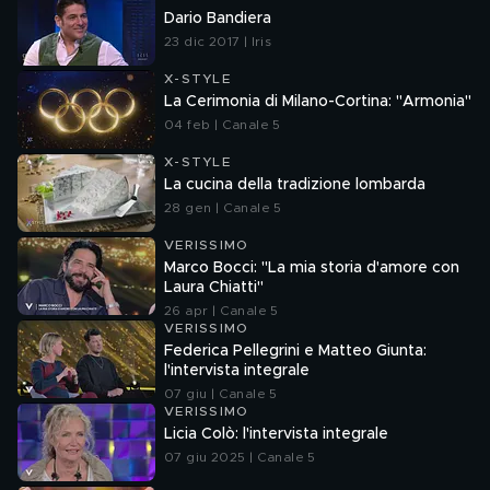
Dario Bandiera
23 dic 2017 | Iris
X-STYLE
La Cerimonia di Milano-Cortina: "Armonia"
04 feb | Canale 5
X-STYLE
La cucina della tradizione lombarda
28 gen | Canale 5
VERISSIMO
Marco Bocci: "La mia storia d'amore con
Laura Chiatti"
26 apr | Canale 5
VERISSIMO
Federica Pellegrini e Matteo Giunta:
l'intervista integrale
07 giu | Canale 5
VERISSIMO
Licia Colò: l'intervista integrale
07 giu 2025 | Canale 5