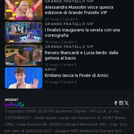
GRANDE FRATELLO VIP
Alessandra Mussolini vince questa
edizione di Grande Fratello VIP
20 mag | Canale 5
GRANDE FRATELLO VIP
I finalisti inaugurano la serata con una
coreografia
19 mag | Canale 5
GRANDE FRATELLO VIP
Renato Biancardi e Lucia Ilardo: dalla
gelosia al bacio
13 mag | Canale 5
AMICI
Emiliano lascia la Finale di Amici
17 mag | Canale 5
Copyright ©1999-2026 RTI Business Digital - RTI S.p.A.: p. iva
03976881007 - Sede legale: Largo del Nazareno 8, 00187 Roma.
Uffici: Viale Europa 46, 20093 Cologno Monzese (MI) - Cap. Soc.
int. vers. € 500.000.007 - Gruppo MFE Media For Europe N.V. -