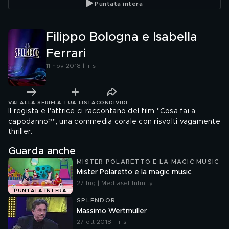
Puntata intera
Filippo Bologna e Isabella
Ferrari
11 nov 2018 | Iris
VAI ALLA SERIE
LA TUA LISTA
CONDIVIDI
Il regista e l'attrice ci raccontano del film "Cosa fai a
capodanno?", una commedia corale con risvolti vagamente
thriller.
Guarda anche
MISTER POLARETTO E LA MAGIC MUSIC
Mister Polaretto e la magic music
27 lug | Mediaset Infinity
PUNTATA INTERA
SPLENDOR
Massimo Wertmuller
27 ott 2018 | Iris