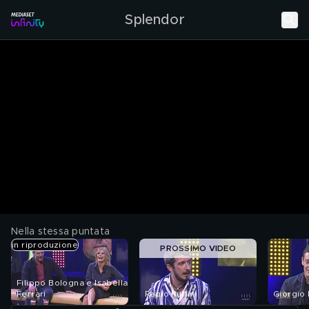
Splendor
Nella stessa puntata
in riproduzione
PROSSIMO VIDEO
Filippo Bologna e Isabella
Ferrari
Paolo Ruffini
Giorgio