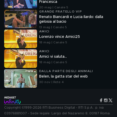
Francesca
20 mag | Canale 5
GRANDE FRATELLO VIP
Renato Biancardi e Lucia Ilardo: dalla
gelosia al bacio
13 mag | Canale 5
AMICI
Lorenzo vince Amici25
18 mag | Canale 5
AMICI
Amici vi saluta...
18 mag | Canale 5
DALLA PARTE DEGLI ANIMALI
Belen, la gatta star del web
30 nov | Rete 4
Copyright ©1999-2026 RTI Business Digital - RTI S.p.A.: p. iva
03976881007 - Sede legale: Largo del Nazareno 8, 00187 Roma.