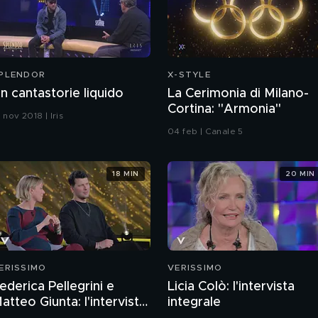
PLENDOR
X-STYLE
n cantastorie liquido
La Cerimonia di Milano-
Cortina: "Armonia"
 nov 2018 | Iris
04 feb | Canale 5
18 MIN
20 MIN
ERISSIMO
VERISSIMO
ederica Pellegrini e
Licia Colò: l'intervista
atteo Giunta: l'intervista
integrale