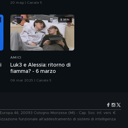
Grande Fratello VIP
20 mag | Canale 5
9 MIN
AMICI
i
Luk3 e Alessia: ritorno di
fiamma? - 6 marzo
06 mar 2025 | Canale 5
e Europa 46, 20093 Cologno Monzese (MI) - Cap. Soc. int. vers. €
lizzazione funzionale all'addestramento di sistemi di intelligenza