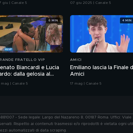
ntegrale
7 giu | Canale 5
07 giu 2025 | Canale 5
6 MIN
4 MIN
RANDE FRATELLO VIP
AMICI
enato Biancardi e Lucia
Emiliano lascia la Finale d
lardo: dalla gelosia al
Amici
acio
3 mag | Canale 5
17 mag | Canale 5
76881007 - Sede legale: Largo del Nazareno 8, 00187 Roma. Uffici: Vial
ervati. Rispetto ai contenuti trasmessi e/o riprodotti è vietata ogni uti
 mezzi automatizzati di data scraping.