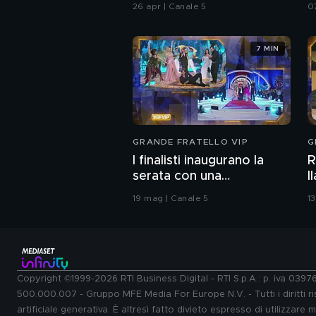
Chiatti"
i
26 apr | Canale 5
0
7 MIN
GRANDE FRATELLO VIP
G
I finalisti inaugurano la
R
serata con una
I
coreografia
b
19 mag | Canale 5
1
Copyright ©1999-2026 RTI Business Digital - RTI S.p.A.: p. iva 039
500.000.007 - Gruppo MFE Media For Europe N.V. - Tutti i diritti ris
artificiale generativa. È altresì fatto divieto espresso di utilizzare