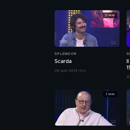
11 MIN
SPLENDOR
S
Scarda
I
1
06 gen 2019 | Iris
15
7 MIN