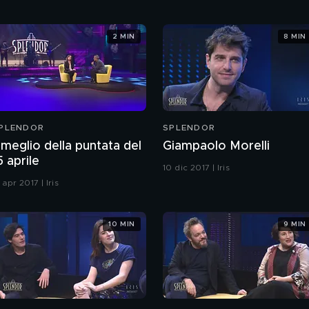
2 MIN
8 MIN
PLENDOR
SPLENDOR
l meglio della puntata del
Giampaolo Morelli
5 aprile
10 dic 2017 | Iris
 apr 2017 | Iris
10 MIN
9 MIN