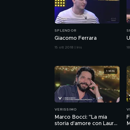
SPLENDOR
S
Giacomo Ferrara
U
15 ott 2018 | Iris
18
1 MIN
VERISSIMO
V
Marco Bocci: "La mia
F
storia d'amore con Laura
M