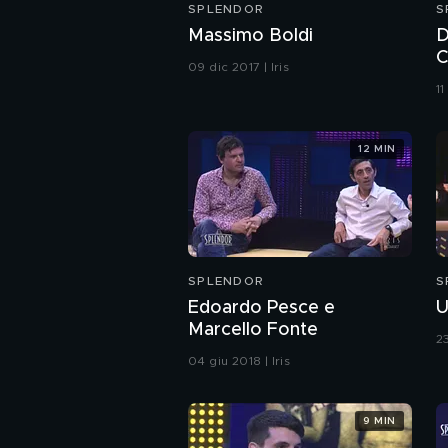
SPLENDOR
S
Massimo Boldi
D
C
09 dic 2017 | Iris
11
12 MIN
SPLENDOR
S
Edoardo Pesce e
U
Marcello Fonte
23
04 giu 2018 | Iris
9 MIN