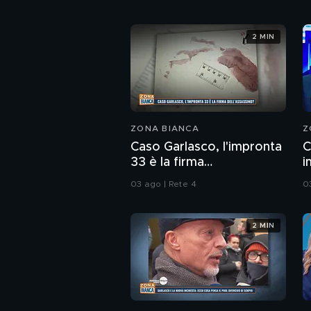
2 MIN
ZONA BIANCA
Z
Caso Garlasco, l'impronta
C
33 è la firma
i
dell'assassino?
c
03 ago | Rete 4
0
2 MIN