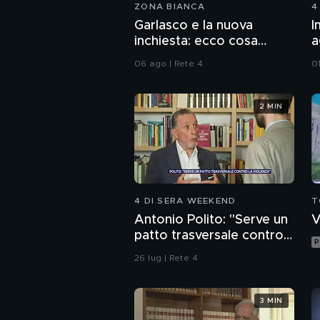
ZONA BIANCA
4
Garlasco e la nuova
I
inchiesta: ecco cosa
a
pensa il pool difensivo di
d
06 ago | Rete 4
0
Sempio
2 MIN
4 DI SERA WEEKEND
T
Antonio Polito: "Serve un
V
patto trasversale contro
P
la violenza"
26 lug | Rete 4
3 MIN