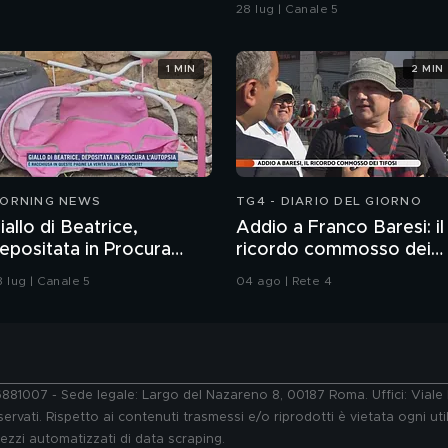
barca ormeggiata"
28 lug | Canale 5
1 MIN
2 MIN
ORNING NEWS
TG4 - DIARIO DEL GIORNO
iallo di Beatrice,
Addio a Franco Baresi: il
epositata in Procura
ricordo commosso dei
'autopsia
tifosi
8 lug | Canale 5
04 ago | Rete 4
76881007 - Sede legale: Largo del Nazareno 8, 00187 Roma. Uffici: Vial
ervati. Rispetto ai contenuti trasmessi e/o riprodotti è vietata ogni uti
 mezzi automatizzati di data scraping.