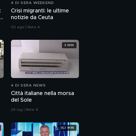
4 DI SERA WEEKEND
La telefonata di
:
Crisi migranti: le ultime
Veronica a Davide
p
notizie da Ceuta
02 ago | Rete 4
Veronica Panarello
nella stanza di Lorys
3 MIN
La follia di Veronica
Panarello
4 DI SERA NEWS
Città italiane nella morsa
del Sole
29 lug | Rete 4
153 MIN