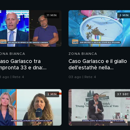
11 MIN
3 MIN
ONA BIANCA
ZONA BIANCA
aso Garlasco tra
Caso Garlasco e il giallo
mpronta 33 e dna:
dell'estathè nella
onsulenze a confronto
spazzatura
3 ago | Rete 4
03 ago | Rete 4
2 MIN
37 SEC