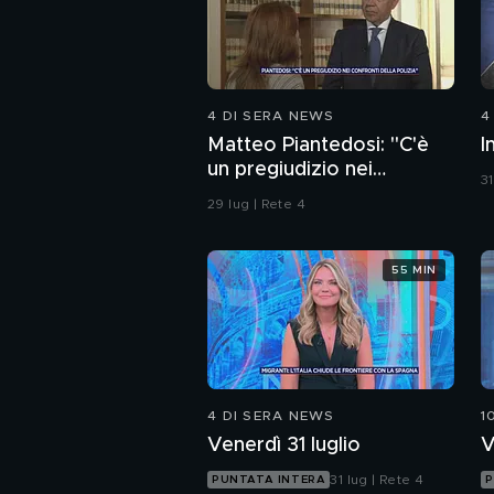
4 DI SERA NEWS
4
Matteo Piantedosi: "C'è
I
un pregiudizio nei
31
confronti della polizia"
29 lug | Rete 4
55 MIN
4 DI SERA NEWS
1
Venerdì 31 luglio
V
31 lug | Rete 4
PUNTATA INTERA
P