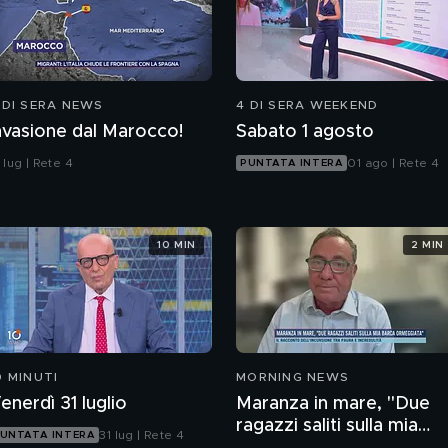
 DI SERA NEWS
4 DI SERA WEEKEND
nvasione dal Marocco!
Sabato 1 agosto
 lug | Rete 4
01 ago | Rete 4
PUNTATA INTERA
10 MIN
2 MIN
0 MINUTI
MORNING NEWS
enerdì 31 luglio
Maranza in mare, "Due
ragazzi saliti sulla mia
31 lug | Rete 4
UNTATA INTERA