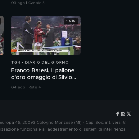
genitori
03 ago | Canale 5
1 MIN
TG4 - DIARIO DEL GIORNO
Franco Baresi, il pallone
d'oro omaggio di Silvio
Berlusconi
04 ago | Rete 4
e Europa 46, 20093 Cologno Monzese (MI) - Cap. Soc. int. vers. €
lizzazione funzionale all'addestramento di sistemi di intelligenza