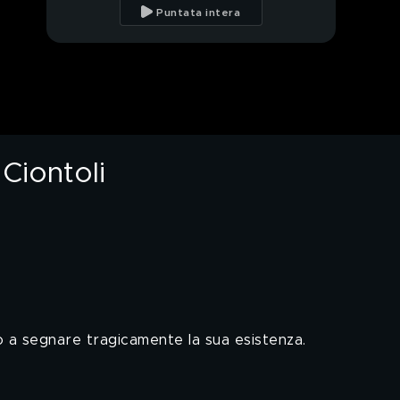
parole di Martina
Puntata intera
Marco Vannini: parla la
nonna
L'ossessione di Chiara
Alessandri
Ciontoli
Stefania Crotti: parla il
marito
La trappola di Chiara
Alessandri
La rabbia di Chiara
Alessandri
o a segnare tragicamente la sua esistenza.
La verità di Steano Del
Bello