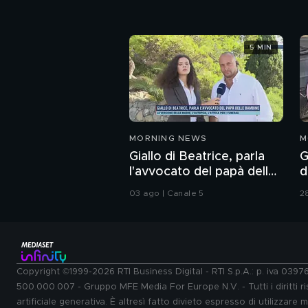
5 MIN
MORNING NEWS
M
Giallo di Beatrice, parla
G
l'avvocato del papà delle
d
bambine
l
03 ago | Canale 5
2
Copyright ©1999-2026 RTI Business Digital - RTI S.p.A.: p. iva 039
500.000.007 - Gruppo MFE Media For Europe N.V. - Tutti i diritti ris
artificiale generativa. È altresì fatto divieto espresso di utilizzare