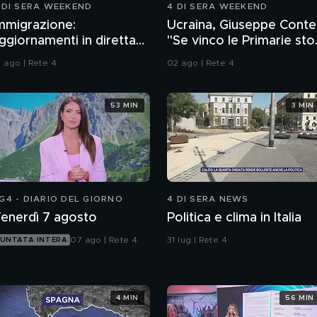
 DI SERA WEEKEND
4 DI SERA WEEKEND
mmigrazione:
Ucraina, Giuseppe Conte
ggiornamenti in diretta
"Se vinco le Primarie sto
a Ceuta
alle armi"
1 ago | Rete 4
02 ago | Rete 4
53 MIN
3 MIN
G4 - DIARIO DEL GIORNO
4 DI SERA NEWS
enerdì 7 agosto
Politica e clima in Italia
07 ago | Rete 4
31 lug | Rete 4
UNTATA INTERA
4 MIN
56 MIN