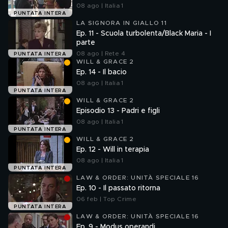
08 ago | Italia 1
PUNTATA INTERA
LA SIGNORA IN GIALLO 11
Ep. 11 - Scuola turbolenta/Black Maria - I
parte
08 ago | Rete 4
PUNTATA INTERA
WILL & GRACE 2
Ep. 14 - Il bacio
08 ago | Italia 1
PUNTATA INTERA
WILL & GRACE 2
Episodio 13 - Padri e figli
08 ago | Italia 1
PUNTATA INTERA
WILL & GRACE 2
Ep. 12 - Will in terapia
08 ago | Italia 1
PUNTATA INTERA
LAW & ORDER: UNITÀ SPECIALE 16
Ep. 10 - Il passato ritorna
06 feb | Top Crime
PUNTATA INTERA
LAW & ORDER: UNITÀ SPECIALE 16
Ep. 9 - Modus operandi