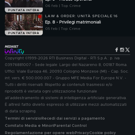
06 feb | Top Crime
PUNTATA INTERA
LAW & ORDER: UNITÀ SPECIALE 16
Ep. 8 - Privilegi matrimoniali
05 feb | Top Crime
PUNTATA INTERA
Copyright ©1999-2026 RTI Business Digital - RTI S.p.A.: p. iva
03976881007 - Sede legale: Largo del Nazareno 8, 00187 Roma.
Uffici: Viale Europa 46, 20093 Cologno Monzese (MI) - Cap. Soc.
int. vers. € 500.000.007 - Gruppo MFE Media For Europe N.V. -
Tutti i diritti riservati. Rispetto ai contenuti trasmessi e/o
riprodotti è vietata ogni utilizzazione funzionale
all'addestramento di sistemi di intelligenza artificiale generativa.
È altresì fatto divieto espresso di utilizzare mezzi automatizzati
di data scraping.
Termini di servizio
Recedi dai servizi a pagamento
Comitato Media e Minori
Parental Control
Regolamentazione per opere web
Privacy
Cookie policy