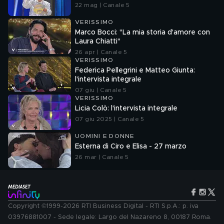
22 mag | Canale 5
VERISSIMO
Marco Bocci: "La mia storia d'amore con
Laura Chiatti"
26 apr | Canale 5
VERISSIMO
Federica Pellegrini e Matteo Giunta:
l'intervista integrale
07 giu | Canale 5
VERISSIMO
Licia Colò: l'intervista integrale
07 giu 2025 | Canale 5
UOMINI E DONNE
Esterna di Ciro e Elisa - 27 marzo
26 mar | Canale 5
Copyright ©1999-2026 RTI Business Digital - RTI S.p.A.: p. iva
03976881007 - Sede legale: Largo del Nazareno 8, 00187 Roma.