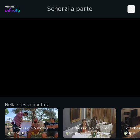
Scherzi a parte
Nella stessa puntata
Lo scherzo a Nicolas
Lo scherzo a Veronica
Lo sche
Vaporidis
Gentili
Volpe