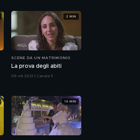
I festeggiamenti di
2 MIN
Ilaria e Christian
PROSSIMO VIDEO
SCENE DA UN MATRIMONIO
La prova degli abiti
09 ott 2021 | Canale 5
19 MIN