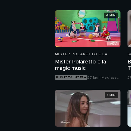
6 MIN
MISTER POLARETTO E LA
S
MAGIC MUSIC
Mister Polaretto e la
B
magic music
T
27 lug | Mediaset
2
PUNTATA INTERA
Infinity
1 MIN