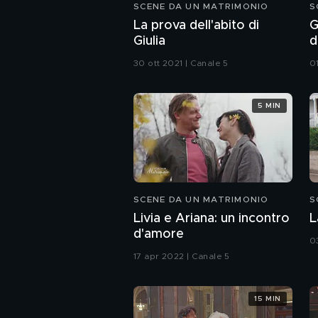
SCENE DA UN MATRIMONIO
S
La prova dell'abito di
G
Giulia
d
30 ott 2021 | Canale 5
0
5 MIN
SCENE DA UN MATRIMONIO
S
Livia e Ariana: un incontro
L
d'amore
0
17 apr 2022 | Canale 5
15 MIN