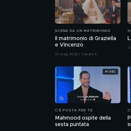
SCENE DA UN MATRIMONIO
S
Il matrimonio di Graziella
L
e Vincenzo
2
01 mag 2022 | Canale 5
41 SEC
C'È POSTA PER TE
C
Mahmood ospite della
P
sesta puntata
s