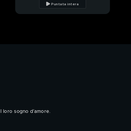
lo sposo
Puntata intera
L'arrivo di Chanel, la
figlia di Ilaria e Christian
La proposta di
matrimonio di Christian
a Ilaria
La scelta dell'abito di
Ilaria e Christian
Anna Tatangelo
incontra Christian, lo
sposo
Anna Tatangelo
incontra Ilaria, la sposa
il loro sogno d'amore.
Il matrimonio di Ilaria e
Christian