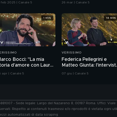
1 feb 2025 | Canale 5
26 mar | Canale 5
1 MIN
18 MIN
ERISSIMO
VERISSIMO
arco Bocci: "La mia
Federica Pellegrini e
toria d'amore con Laura
Matteo Giunta: l'intervist
hiatti"
integrale
6 apr | Canale 5
07 giu | Canale 5
76881007 - Sede legale: Largo del Nazareno 8, 00187 Roma. Uffici: Vial
ervati. Rispetto ai contenuti trasmessi e/o riprodotti è vietata ogni uti
 mezzi automatizzati di data scraping.