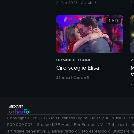
21 feb 2025 | Canale 5
2
7 MIN
UOMINI E DONNE
V
Ciro sceglie Elisa
M
s
26 mag | Canale 5
C
2
Copyright ©1999-2026 RTI Business Digital - RTI S.p.A.: p. iva 039
500.000.007 - Gruppo MFE Media For Europe N.V. - Tutti i diritti ris
artificiale generativa. È altresì fatto divieto espresso di utilizzare