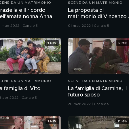
CENE DA UN MATRIMONIO
SCENE DA UN MATRIMONIO
raziella e il ricordo
La proposta di
ell'amata nonna Anna
matrimonio di Vincenzo 
Graziella
1 mag 2022 | Canale 5
01 mag 2022 | Canale 5
4 MIN
5 MIN
CENE DA UN MATRIMONIO
SCENE DA UN MATRIMONIO
a famiglia di Vito
La famiglia di Carmine, il
futuro sposo
3 apr 2022 | Canale 5
20 mar 2022 | Canale 5
1 MIN
11 MIN