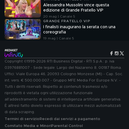
Alessandra Mussolini vince questa
edizione di Grande Fratello VIP
20 mag | Canale 5
GRANDE FRATELLO VIP
I finalisti inaugurano la serata con una
coreografia
19 mag | Canale 5
Copyright ©1999-2026 RTI Business Digital - RTI S.p.A.: p. iva
03976881007 - Sede legale: Largo del Nazareno 8, 00187 Roma.
Uffici: Viale Europa 46, 20093 Cologno Monzese (MI) - Cap. Soc.
int. vers. € 500.000.007 - Gruppo MFE Media For Europe N.V. -
Tutti i diritti riservati. Rispetto ai contenuti trasmessi e/o
riprodotti è vietata ogni utilizzazione funzionale
all'addestramento di sistemi di intelligenza artificiale generativa.
È altresì fatto divieto espresso di utilizzare mezzi automatizzati
di data scraping.
Termini di servizio
Recedi dai servizi a pagamento
Comitato Media e Minori
Parental Control