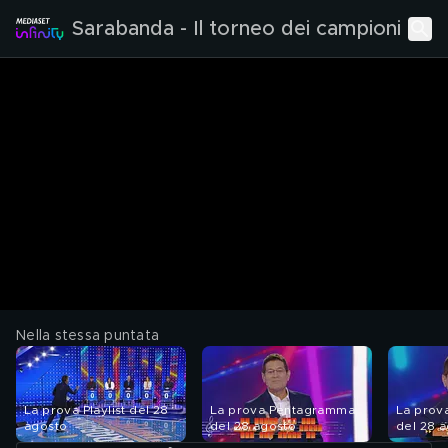
Sarabanda - Il torneo dei campioni
Nella stessa puntata
La prova Playlist del 28
La prova Pentagramma
La prov
agosto
del 28 agosto
del 28 