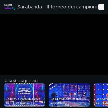
Sarabanda - Il torneo dei campioni
Nella stessa puntata
La prova Asta Musicale
La prova Playlist del 18
La prov
del 18 agosto
agosto
del 18 a