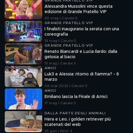
GRANDE FRATELLO VIP
Alessandra Mussolini vince questa
edizione di Grande Fratello VIP
20 mag | Canale 5
GRANDE FRATELLO VIP
I finalisti inaugurano la serata con una
coreografia
19 mag | Canale 5
GRANDE FRATELLO VIP
Renato Biancardi e Lucia Ilardo: dalla
gelosia al bacio
13 mag | Canale 5
AMICI
Luk3 e Alessia: ritorno di fiamma? - 6
marzo
06 mar 2025 | Canale 5
AMICI
Emiliano lascia la Finale di Amici
17 mag | Canale 5
DALLA PARTE DEGLI ANIMALI
Hera e Leo, i golden retriever più
scatenati del web
25 gen | Rete 4