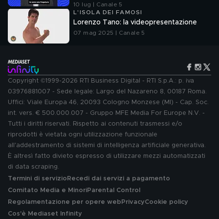
10 lug | Canale 5
L'ISOLA DEI FAMOSI
Lorenzo Tano: la videopresentazione
07 mag 2025 | Canale 5
Copyright ©1999-2026 RTI Business Digital - RTI S.p.A.: p. iva
03976881007 - Sede legale: Largo del Nazareno 8, 00187 Roma.
Uffici: Viale Europa 46, 20093 Cologno Monzese (MI) - Cap. Soc.
int. vers. € 500.000.007 - Gruppo MFE Media For Europe N.V. -
Tutti i diritti riservati. Rispetto ai contenuti trasmessi e/o
riprodotti è vietata ogni utilizzazione funzionale
all'addestramento di sistemi di intelligenza artificiale generativa.
È altresì fatto divieto espresso di utilizzare mezzi automatizzati
di data scraping.
Termini di servizio
Recedi dai servizi a pagamento
Comitato Media e Minori
Parental Control
Regolamentazione per opere web
Privacy
Cookie policy
Cos'è Mediaset Infinity