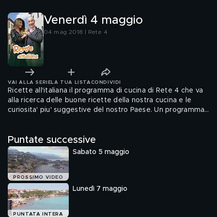
Venerdì 4 maggio
04 mag 2018 | Rete 4
VAI ALLA SERIE
LA TUA LISTA
CONDIVIDI
Ricette all'italiana il programma di cucina di Rete 4 che va
alla ricerca delle buone ricette della nostra cucina e le
curiosita' piu' suggestive del nostro Paese. Un programma
itinerante che quotidianamente racconta segreti e
tradizioni del territorio, Davide Mengacci e Flora Canto, vi
Puntate successive
portano nelle localita' piu' belle d'Italia alla scoperta delle
unicita' gastronomiche e culturali del Belpaese.
Sabato 5 maggio
PROSSIMO VIDEO
Lunedì 7 maggio
PUNTATA INTERA