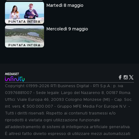
Martedì 8 maggio
PUNTATA INTERA
Mercoledì 9 maggio
PUNTATA INTERA
Copyright ©1999-2026 RTI Business Digital - RTI S.p.A.: p. iva
03976881007 - Sede legale: Largo del Nazareno 8, 00187 Roma.
Uffici: Viale Europa 46, 20093 Cologno Monzese (MI) - Cap. Soc.
int. vers. € 500.000.007 - Gruppo MFE Media For Europe N.V. -
Tutti i diritti riservati. Rispetto ai contenuti trasmessi e/o
riprodotti è vietata ogni utilizzazione funzionale
all'addestramento di sistemi di intelligenza artificiale generativa.
È altresì fatto divieto espresso di utilizzare mezzi automatizzati