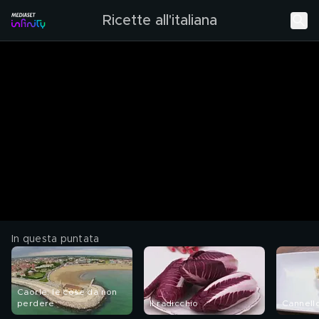
Ricette all'italiana
In questa puntata
Caorle: le cose da non
perdere
Il radicchio
Cannello