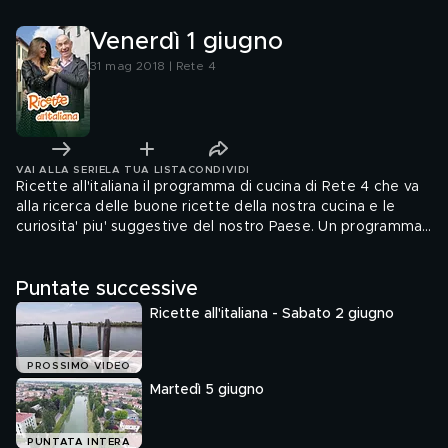
Venerdì 1 giugno
31 mag 2018 | Rete 4
VAI ALLA SERIE
LA TUA LISTA
CONDIVIDI
Ricette all'italiana il programma di cucina di Rete 4 che va
alla ricerca delle buone ricette della nostra cucina e le
curiosita' piu' suggestive del nostro Paese. Un programma
itinerante che quotidianamente racconta segreti e
tradizioni del territorio, Davide Mengacci e Flora Canto, vi
Puntate successive
portano nelle localita' piu' belle d'Italia alla scoperta delle
unicita' gastronomiche e culturali del Belpaese.
Ricette all'italiana - Sabato 2 giugno
PROSSIMO VIDEO
Martedì 5 giugno
PUNTATA INTERA