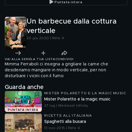
Puntata intera
Un barbecue dalla cottura
verticale
20 giu 2020 | Rete 4
VAI ALLA SERIE
LA TUA LISTA
CONDIVIDI
Mimma Ferraboli ci insegna a grigliare la carne che
desideriamo mangiare in modo verticale, per non
disturbare i vicini con il fumo
Guarda anche
MISTER POLARETTO E LA MAGIC MUSIC
Mister Polaretto e la magic music
27 lug | Mediaset Infinity
PUNTATA INTERA
RICETTE ALL'ITALIANA
Spaghetti alla busara
13 nov 2015 | Rete 4