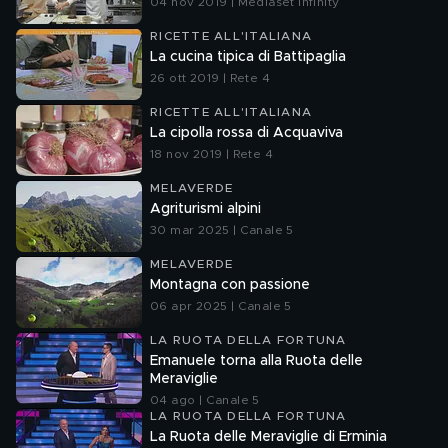
04 nov 2019 | Mediaset Infinity
RICETTE ALL'ITALIANA
La cucina tipica di Battipaglia
26 ott 2019 | Rete 4
RICETTE ALL'ITALIANA
La cipolla rossa di Acquaviva
18 nov 2019 | Rete 4
MELAVERDE
Agriturismi alpini
30 mar 2025 | Canale 5
MELAVERDE
Montagna con passione
06 apr 2025 | Canale 5
LA RUOTA DELLA FORTUNA
Emanuele torna alla Ruota delle
Meraviglie
04 ago | Canale 5
LA RUOTA DELLA FORTUNA
La Ruota delle Meraviglie di Erminia