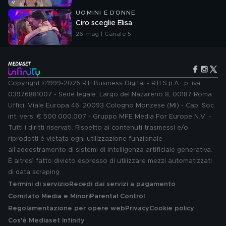
UOMINI E DONNE
Ciro sceglie Elisa
26 mag | Canale 5
Copyright ©1999-2026 RTI Business Digital - RTI S.p.A.: p. iva
03976881007 - Sede legale: Largo del Nazareno 8, 00187 Roma.
Uffici: Viale Europa 46, 20093 Cologno Monzese (MI) - Cap. Soc.
int. vers. € 500.000.007 - Gruppo MFE Media For Europe N.V. -
Tutti i diritti riservati. Rispetto ai contenuti trasmessi e/o
riprodotti è vietata ogni utilizzazione funzionale
all'addestramento di sistemi di intelligenza artificiale generativa.
È altresì fatto divieto espresso di utilizzare mezzi automatizzati
di data scraping.
Termini di servizio
Recedi dai servizi a pagamento
Comitato Media e Minori
Parental Control
Regolamentazione per opere web
Privacy
Cookie policy
Cos'è Mediaset Infinity